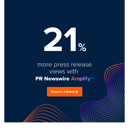
21
%
more press release
views with
Request a Demo