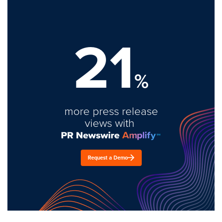
21
%
more press release
views with
Request a Demo