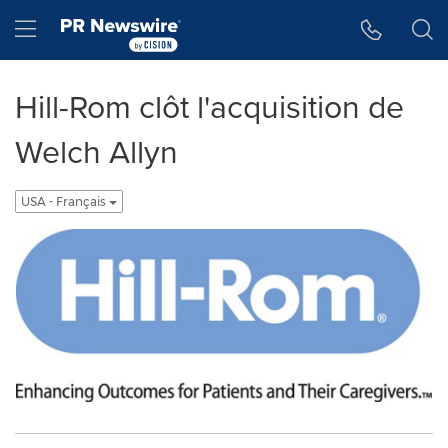
Accessibility Statement
Skip Navigation
Hamburger menu
Hill-Rom clôt l'acquisition de
Welch Allyn
USA - Français