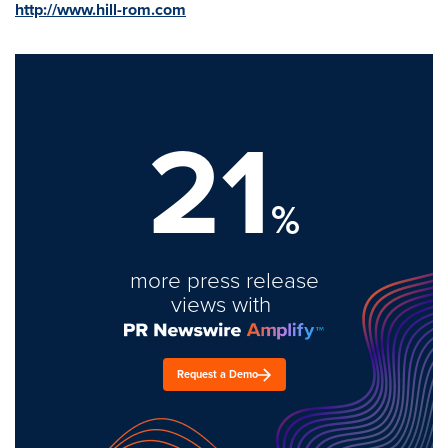
http://www.hill-rom.com
21
%
more press release
views with
Request a Demo