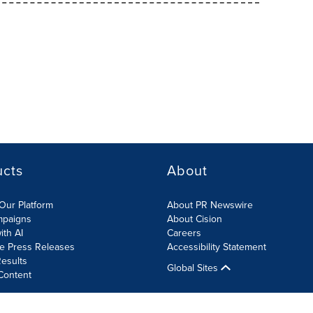
ucts
About
Our Platform
About PR Newswire
mpaigns
About Cision
ith AI
Careers
te Press Releases
Accessibility Statement
esults
Global Sites
Content