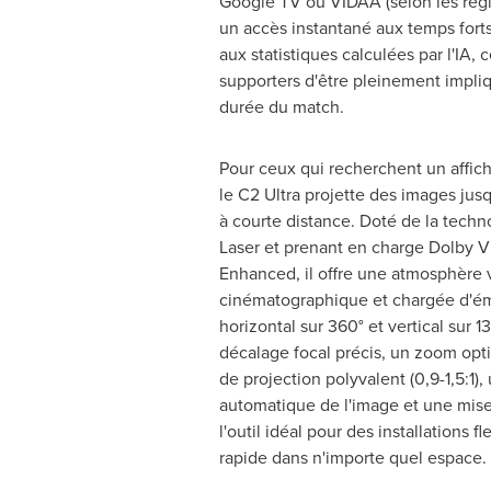
Google TV ou VIDAA (selon les régio
un accès instantané aux temps forts,
aux statistiques calculées par l'IA,
supporters d'être pleinement impli
durée du match.
Pour ceux qui recherchent un affic
le C2 Ultra projette des images ju
à courte distance. Doté de la tech
Laser et prenant en charge Dolby V
Enhanced, il offre une atmosphère 
cinématographique et chargée d'ém
horizontal sur 360° et vertical sur 1
décalage focal précis, un zoom opti
de projection polyvalent (0,9-1,5:1),
automatique de l'image et une mise 
l'outil idéal pour des installations fl
rapide dans n'importe quel espace.