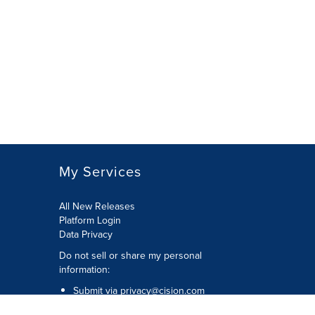
My Services
All New Releases
Platform Login
Data Privacy
Do not sell or share my personal
information
:
Submit via
privacy@cision.com
Call Privacy toll-free:
877-297-8921