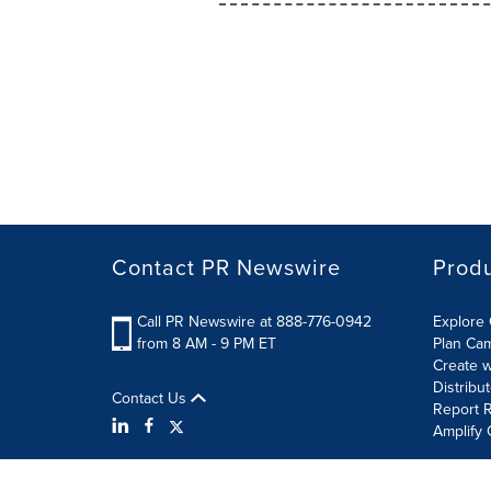
Contact PR Newswire
Prod
Call PR Newswire at 888-776-0942
Explore 
from 8 AM - 9 PM ET
Plan Ca
Create w
Distribu
Contact Us
Report R
Amplify 