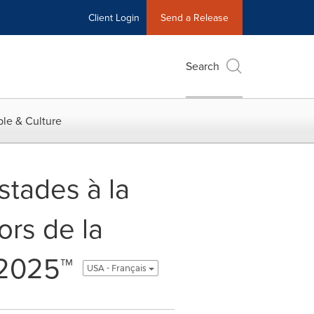
Client Login
Send a Release
Search
le & Culture
stades à la
ors de la
 2025™
USA - Français