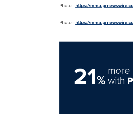
Photo -
https://mma.prnewswire.c
Photo -
https://mma.prnewswire.
21
more 
%
with