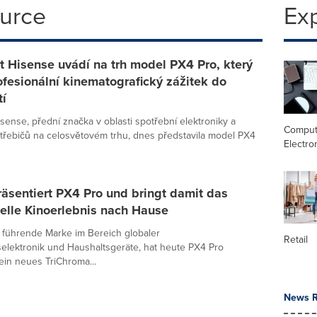
ource
Ex
 Hisense uvádí na trh model PX4 Pro, který
ofesionální kinematografický zážitek do
í
sense, přední značka v oblasti spotřební elektroniky a
Comput
řebičů na celosvětovém trhu, dnes představila model PX4
Electro
äsentiert PX4 Pro und bringt damit das
elle Kinoerlebnis nach Hause
 führende Marke im Bereich globaler
Retail
elektronik und Haushaltsgeräte, hat heute PX4 Pro
ein neues TriChroma...
News R