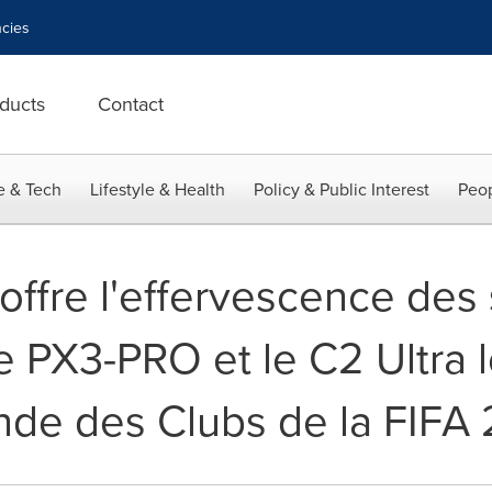
cies
ducts
Contact
e & Tech
Lifestyle & Health
Policy & Public Interest
Peop
ffre l'effervescence des 
 PX3-PRO et le C2 Ultra l
de des Clubs de la FIFA