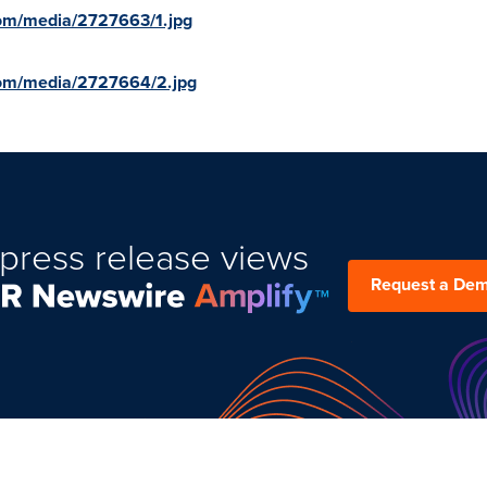
om/media/2727663/1.jpg
com/media/2727664/2.jpg
press release views
Request a De