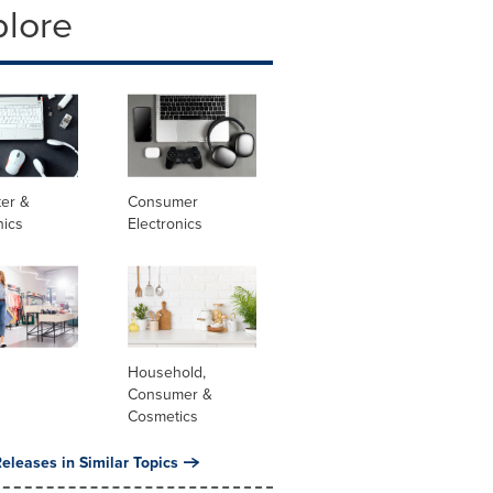
plore
er &
Consumer
nics
Electronics
Household,
Consumer &
Cosmetics
eleases in Similar Topics