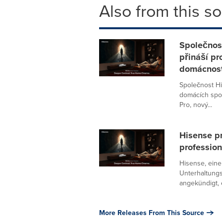
Also from this s
Společnost
přináší pr
domácnost
Společnost Hi
domácích spot
Pro, nový...
Hisense pr
profession
Hisense, eine
Unterhaltungs
angekündigt, 
More Releases From This Source