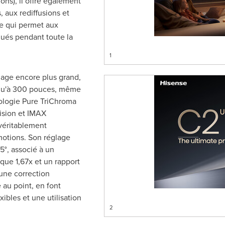
ns), il offre également
 aux rediffusions et
 ce qui permet aux
qués pendant toute la
1
hage encore plus grand,
squ'à 300 pouces, même
nologie Pure TriChroma
ision et IMAX
véritablement
otions. Son réglage
35°, associé à un
que 1,67x et un rapport
 une correction
au point, en font
exibles et une utilisation
2