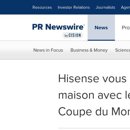
Accessibility Statement
Skip Navigation
Resources
Investor Relations
Journalists
Agen
News
Pro
News in Focus
Business & Money
Scienc
Hisense vous o
maison avec le
Coupe du Mon