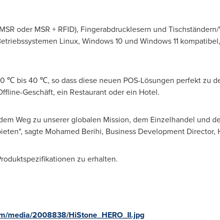
r MSR oder MSR + RFID), Fingerabdrucklesern und Tischständer
etriebssystemen Linux, Windows 10 und Windows 11 kompatibel, u
 0 ℃ bis 40 ℃, so dass diese neuen POS-Lösungen perfekt zu d
ffline-Geschäft, ein Restaurant oder ein Hotel.
auf dem Weg zu unserer globalen Mission, dem Einzelhandel und
bieten", sagte Mohamed Berihi, Business Development Director, 
Produktspezifikationen zu erhalten.
om/media/2008838/HiStone_HERO_II.jpg