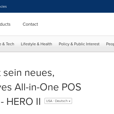
cies
ducts
Contact
e & Tech
Lifestyle & Health
Policy & Public Interest
Peop
t sein neues,
es All-in-One POS
 - HERO II
USA - Deutsch