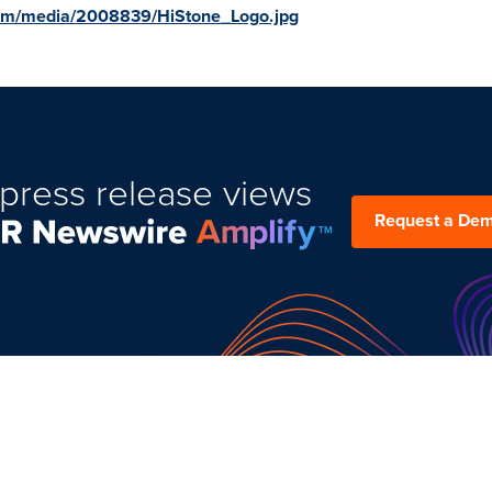
com/media/2008839/HiStone_Logo.jpg
press release views
Request a De