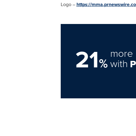
Logo –
https://mma.prnewswire.
21
more 
%
with