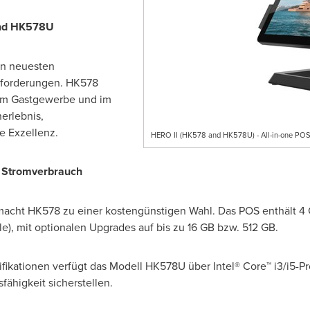
und HK578U
en neuesten
nforderungen. HK578
im Gastgewerbe und im
erlebnis,
e Exzellenz.
HERO II (HK578 and HK578U) - All-in-one POS
r Stromverbrauch
acht HK578 zu einer kostengünstigen Wahl. Das POS enthält 4
, mit optionalen Upgrades auf bis zu 16 GB bzw. 512 GB.
ikationen verfügt das Modell HK578U über Intel® Core™ i3/i5-Pro
ähigkeit sicherstellen.