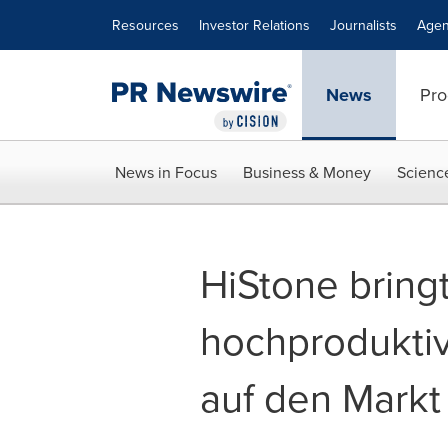
Accessibility Statement
Skip Navigation
Resources
Investor Relations
Journalists
Agen
News
Pro
News in Focus
Business & Money
Scienc
HiStone bring
hochproduktiv
auf den Markt