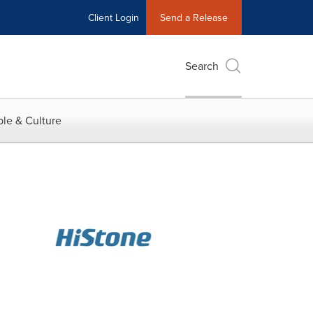
Client Login
Send a Release
Search
le & Culture