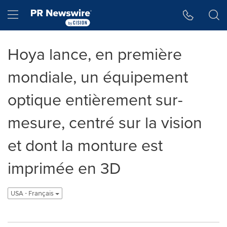
Accessibility Statement
Skip Navigation
Hamburger menu
Hoya lance, en première
mondiale, un équipement
optique entièrement sur-
mesure, centré sur la vision
et dont la monture est
imprimée en 3D
USA - Français