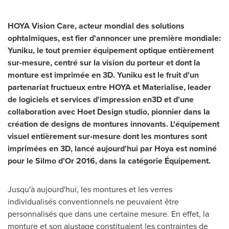
HOYA Vision Care, acteur
mondial des solutions
ophtalmiques, est fier d'anno
n
cer
une première mondiale
:
Yuniku, l
e
tout premier équipement
optique entièrement
sur-
mesure, centré sur la vision du porteur et dont la
monture est imprimée en 3D.
Yuniku est le fruit
d
'
un
partenariat fructueux
entre HOYA et Materialise,
leader
de logiciels
et services d'impression en
3D et d
'
une
collabor
a
tion avec Hoet Design studio, pionn
ier dans la
création de designs de montu
res inn
o
vants.
L
'
équipement
visuel entièrement sur-mesure dont les montures sont
imprimées en 3D, lancé
aujourd
'
hui par Hoya
est nominé
pour le Silmo d'Or
2016, dans la catégorie Équipement.
Jusqu'à aujourd'hui, les montures et les verres
individualisés conventionnels ne peuvaient être
personnalisés que dans une certaine mesure. En effet, la
monture et son ajustage constituaient les contraintes de