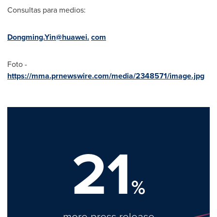
Consultas para medios:
Dongming.Yin@huawei.
com
Foto -
https://mma.prnewswire.com/media/2348571/image.jpg
21
%
more press release