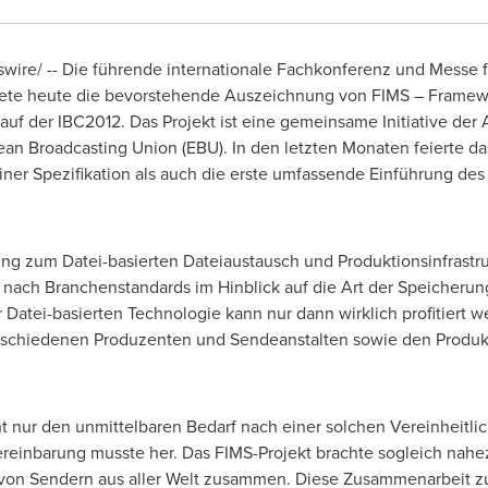
ire/ -- Die führende internationale Fachkonferenz und Messe f
ete heute die bevorstehende Auszeichnung von FIMS – Framewo
 auf der IBC2012. Das Projekt ist eine gemeinsame Initiative de
n Broadcasting Union (EBU). In den letzten Monaten feierte da
einer Spezifikation als auch die erste umfassende Einführung d
ung zum Datei-basierten Dateiaustausch und Produktionsinfrastr
nach Branchenstandards im Hinblick auf die Art der Speicheru
Datei-basierten Technologie kann nur dann wirklich profitiert w
erschiedenen Produzenten und Sendeanstalten sowie den Produk
nur den unmittelbaren Bedarf nach einer solchen Vereinheitlich
inbarung musste her. Das FIMS-Projekt brachte sogleich nahezu
on Sendern aus aller Welt zusammen. Diese Zusammenarbeit zur