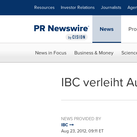
Accessibility Statement
Skip Navigation
Resources
Investor Relations
Journalists
Agen
News
Pro
News in Focus
Business & Money
Scienc
IBC verleiht 
NEWS PROVIDED BY
IBC
Aug 23, 2012, 09:11 ET