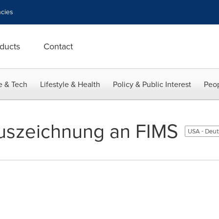
cies
ducts
Contact
e & Tech
Lifestyle & Health
Policy & Public Interest
Peop
Auszeichnung an FIMS
USA - Deu