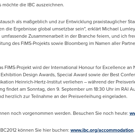
s möchte die IBC auszeichnen.
tausch als maßgeblich und zur Entwicklung praxistauglicher Stan
en die Ergebnisse global umsetzbar sein", erklärt
Michael Lumley
eine umfassende Zusammenarbeit in
der Branche
feiern, und ich fr
ung des FIMS-Projekts sowie Bloomberg im Namen aller Partner
s FIMS-Projekt wird der International Honour for Excellence an
 Exhibition Design Awards, Special Award sowie der Best Confe
kation Heinrich-Hertz-Institut verliehen – während der Preisver
g findet am Sonntag, den 9. September um 18:30 Uhr im RAI Audi
nd herzlich zur Teilnahme an der Preisverleihung eingeladen.
können noch vorgenommen werden. Besuchen Sie noch heute:
ww
 IBC2012 können Sie hier buchen:
www.ibc.org/accommodation
.