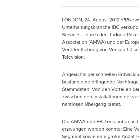
LONDON
, 24.
August 2012
/PRNewsw
Unterhaltungsbranche IBC verkünd
Services – durch den Judges' Prize
Association (AMWA) und der Europea
Veröffentlichung von Version 1.0 s
Television.
Angesichts der schnellen Entwickl
bestand eine drängende Nachfrage 
Stammdaten. Von den Vorteilen der 
zwischen den Installationen der v
nahtlosen Übergang bietet.
Die AMWA und EBU erkannten nicht 
erzwungen werden konnte: Eine Vere
Segment sowie eine große Anzahl v