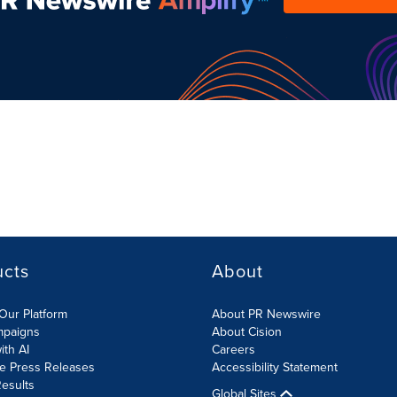
ucts
About
Our Platform
About PR Newswire
mpaigns
About Cision
ith AI
Careers
te Press Releases
Accessibility Statement
esults
Global Sites