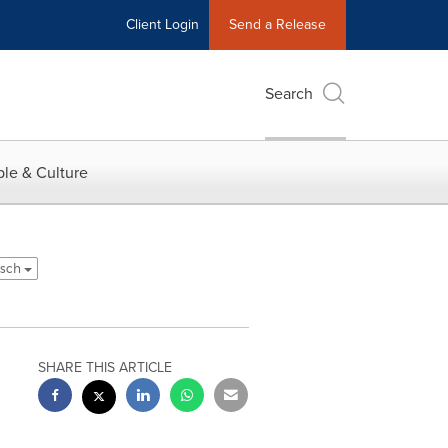
Client Login
Send a Release
Search
le & Culture
tsch
SHARE THIS ARTICLE