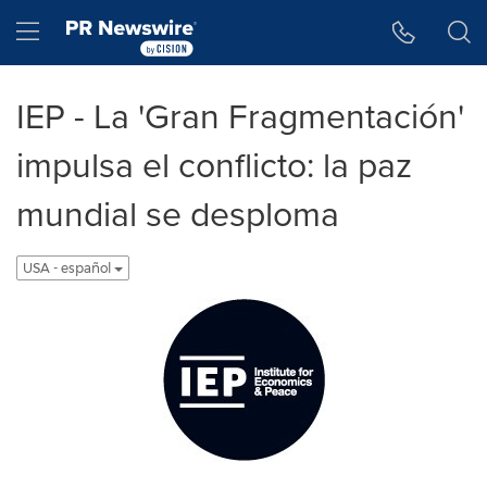
Accessibility Statement
Skip Navigation
Hamburger menu
IEP - La 'Gran Fragmentación'
impulsa el conflicto: la paz
mundial se desploma
USA - español