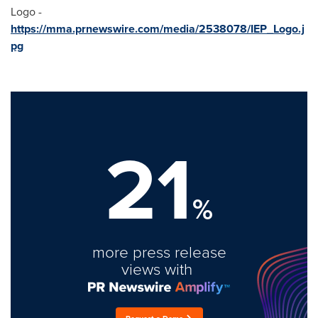
Logo -
https://mma.prnewswire.com/media/2538078/IEP_Logo.j
pg
21
%
more press release
views with