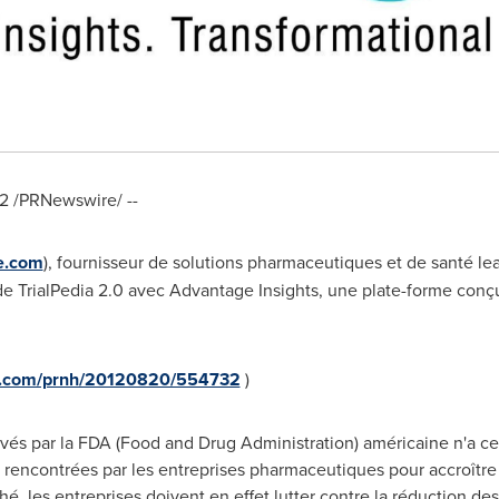
2
/PRNewswire/ --
e.com
), fournisseur de solutions pharmaceutiques et de santé le
e TrialPedia 2.0 avec Advantage Insights, une plate-forme conçu
re.com/prnh/20120820/554732
)
 par la FDA (Food and Drug Administration) américaine n'a cess
rencontrées par les entreprises pharmaceutiques pour accroître le
ché, les entreprises doivent en effet lutter contre la réduction de