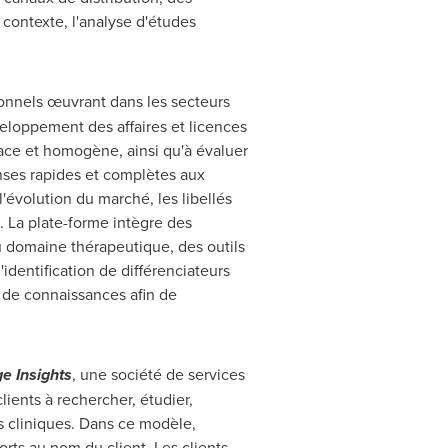
contexte, l'analyse d'études
onnels œuvrant dans les secteurs
eloppement des affaires et licences
cace et homogène, ainsi qu'à évaluer
nses rapides et complètes aux
évolution du marché, les libellés
s. La plate-forme intègre des
au domaine thérapeutique, des outils
identification de différenciateurs
n de connaissances afin de
e Insights
, une société de services
lients à rechercher, étudier,
es cliniques. Dans ce modèle,
orts au nom du client. Les clients