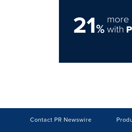
21
more 
%
with
Contact PR Newswire
Prod