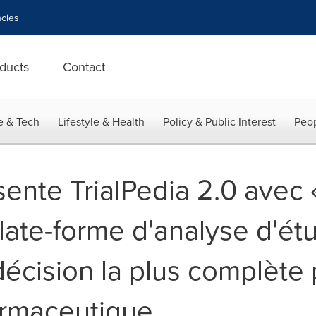
cies
ducts
Contact
e & Tech
Lifestyle & Health
Policy & Public Interest
Peop
ente TrialPedia 2.0 avec
 plate-forme d'analyse d'ét
 décision la plus complète
harmaceutique