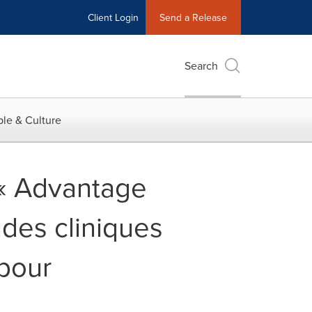
Client Login
Send a Release
Search
le & Culture
 « Advantage
udes cliniques
 pour