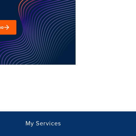
mo
My Services