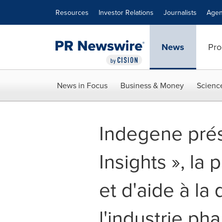
Accessibility Statement
Skip Navigation
Resources
Investor Relations
Journalists
Agen
News
Pro
News in Focus
Business & Money
Scienc
Indegene prés
Insights », la
et d'aide à la
l'industrie p