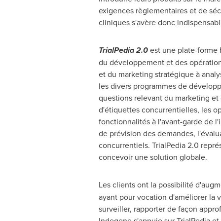
exigences règlementaires et de sécu
cliniques s'avère donc indispensabl
TrialPedia
2.0
est une plate-forme 
du développement et des opérations 
et du marketing stratégique à analys
les divers programmes de développe
questions relevant du marketing et 
d'étiquettes concurrentielles, les o
fonctionnalités à l'avant-garde de l
de prévision des demandes, l'évaluat
concurrentiels. TrialPedia 2.0 repr
concevoir une solution globale.
Les clients ont la possibilité d'au
ayant pour vocation d'améliorer la v
surveiller, rapporter de façon appr
Indegene s'appuie sur TrialPedia et 