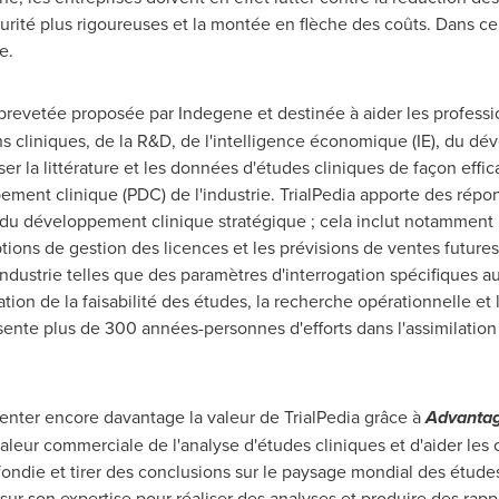
rité plus rigoureuses et la montée en flèche des coûts. Dans ce 
e.
brevetée proposée par Indegene et destinée à aider les professi
cliniques, de la R&D, de l'intelligence économique (IE), du dév
er la littérature et les données d'études cliniques de façon effi
ment clinique (PDC) de l'industrie. TrialPedia apporte des répo
du développement clinique stratégique ; cela inclut notamment l'
ptions de gestion des licences et les prévisions de ventes future
'industrie telles que des paramètres d'interrogation spécifiques 
ion de la faisabilité des études, la recherche opérationnelle et l'
ésente plus de 300 années-personnes d'efforts dans l'assimilatio
gmenter encore davantage la valeur de TrialPedia grâce à
Advantag
aleur commerciale de l'analyse d'études cliniques et d'aider les c
ofondie et tirer des conclusions sur le paysage mondial des étud
sur son expertise pour réaliser des analyses et produire des rapp