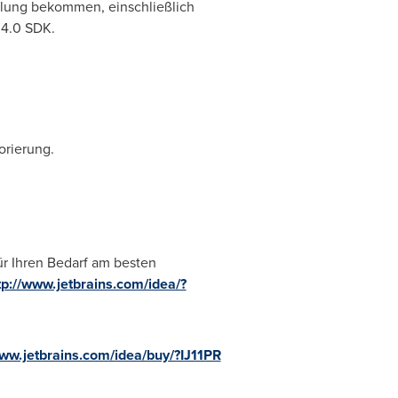
cklung bekommen, einschließlich
 4.0 SDK.
orierung.
ür Ihren Bedarf am besten
tp://www.jetbrains.com/idea/?
www.jetbrains.com/idea/buy/?IJ11PR