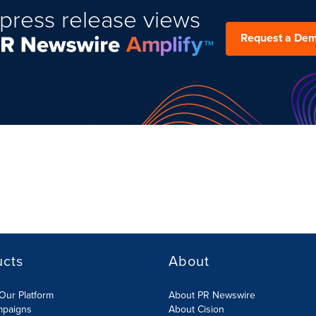
press release views
Request a De
ucts
About
Our Platform
About PR Newswire
mpaigns
About Cision