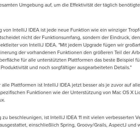
esamten Umgebung auf, um die Effektivität der täglich benötigte
 von IntelliJ IDEA ist jede neue Funktion wie ein winziger Tro
tscheidet nicht der Funktionsumfang, sondern der Eindruck, de
ojektleiter von IntelliJ IDEA. "Mit jedem Upgrade fügen wir großa
nerung der vorhandenen Funktionen den größeren Teil der Arbeit a
erfläche für alle unterstützten Plattformen das beste Beispiel fü
Produktivität und noch sorgfältiger ausgearbeiteten Details."
alle Plattformen ist IntelliJ IDEA jetzt besser als je zuvor auf al
spezifischen Funktionen wie der Unterstützung von Mac OS X Li
ux.
u beschleunigen, ist IntelliJ IDEA 11 mit vielen verbesserten V
usgestattet, einschließlich Spring, Groovy/Grails, AspectJ und 