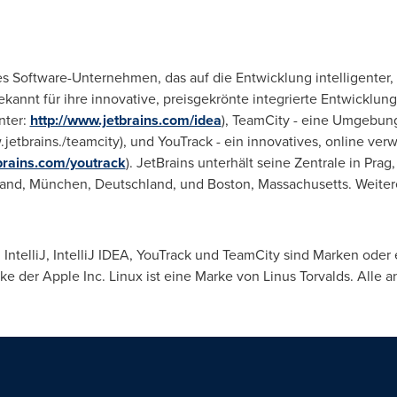
es Software-Unternehmen, das auf die Entwicklung intelligenter,
t bekannt für ihre innovative, preisgekrönte integrierte Entwicklu
nter:
http://www.jetbrains.com/idea
), TeamCity - eine Umgebung 
etbrains./teamcity), und YouTrack - ein innovatives, online v
brains.com/youtrack
). JetBrains unterhält seine Zentrale in Pra
sland, München, Deutschland, und
Boston, Massachusetts
. Weiter
 IntelliJ, IntelliJ IDEA, YouTrack und TeamCity sind Marken ode
arke der Apple Inc. Linux ist eine Marke von Linus Torvalds. Alle