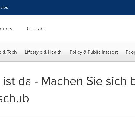
cies
ducts
Contact
e & Tech
Lifestyle & Health
Policy & Public Interest
Peop
1 ist da - Machen Sie sich 
sschub