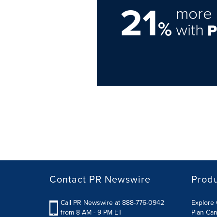
21
more 
%
with
Contact PR Newswire
Prod
Call PR Newswire at 888-776-0942
Explore 
from 8 AM - 9 PM ET
Plan Ca