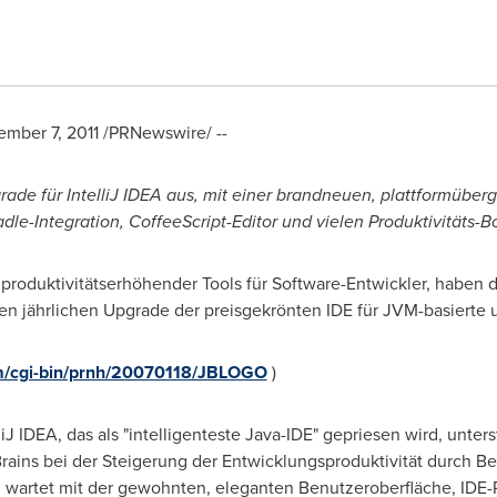
mber 7, 2011
/PRNewswire/ --
pgrade für IntelliJ IDEA aus, mit einer brandneuen, plattformübe
le-Integration, CoffeeScript-Editor und vielen Produktivitäts-B
r, produktivitätserhöhender Tools für Software-Entwickler, haben d
 jährlichen Upgrade der preisgekrönten IDE für JVM-basierte
m/cgi-bin/prnh/20070118/JBLOGO
)
J IDEA, das als "intelligenteste Java-IDE" gepriesen wird, unters
rains bei der Steigerung der Entwicklungsproduktivität durch B
ion wartet mit der gewohnten, eleganten Benutzeroberfläche, ID