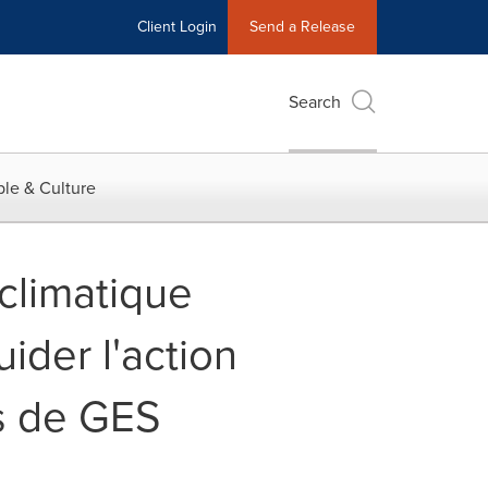
Client Login
Send a Release
Search
le & Culture
climatique
ider l'action
ns de GES