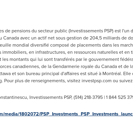
es de pensions du secteur public (Investissements PSP) est l'un 
au
Canada
avec un actif net sous gestion de 204,5 milliards de do
euille mondial diversifié composé de placements dans les marché
immobiliers, en infrastructures, en ressources naturelles et en t
t les montants qui lui sont transférés par le gouvernement fédér
 Forces canadiennes, de la Gendarmerie royale du
Canada
et de l
ttawa et son bureau principal d'affaires est situé à Montréal. E
g
. Pour plus de renseignements, visitez investpsp.com ou suivez-
nstantinescu, Investissements PSP, (514) 218-3795 | 1 844 525 37
om/media/1802072/PSP_Investments_PSP_Investments_launch