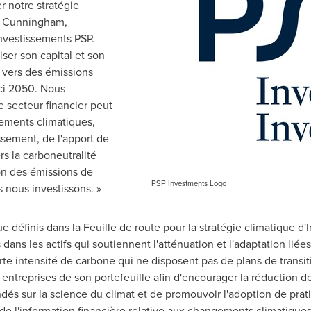
 notre stratégie
l Cunningham
,
Investissements PSP.
ser son capital et son
n vers des émissions
ci 2050. Nous
 secteur financier peut
gements climatiques,
issement, de l'apport de
ers la carboneutralité
on des émissions de
PSP Investments Logo
 nous investissons. »
ue définis dans la Feuille de route pour la stratégie climatique 
ans les actifs qui soutiennent l'atténuation et l'adaptation liées
rte intensité de carbone qui ne disposent pas de plans de transi
entreprises de son portefeuille afin d'encourager la réduction d
ondés sur la science du climat et de promouvoir l'adoption de pra
n de l'information financière relative aux changements climatique