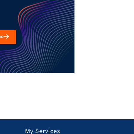
mo
My Services