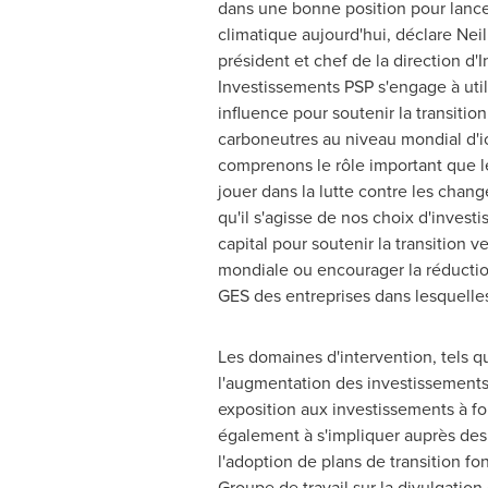
dans une bonne position pour lancer
climatique aujourd'hui, déclare
Nei
président et chef de la direction d'
Investissements PSP s'engage à utili
influence pour soutenir la transitio
carboneutres au niveau mondial d'i
comprenons le rôle important que le
jouer dans la lutte contre les chan
qu'il s'agisse de nos choix d'invest
capital pour soutenir la transition v
mondiale ou encourager la réducti
GES des entreprises dans lesquelles
Les domaines d'intervention, tels q
l'augmentation des investissements d
exposition aux investissements à fo
également à s'impliquer auprès des 
l'adoption de plans de transition f
Groupe de travail sur la divulgatio