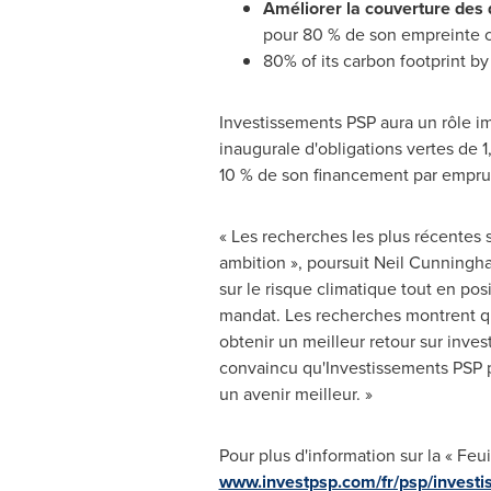
Améliorer la couverture des 
pour 80 % de son empreinte c
80% of its carbon footprint b
Investissements PSP aura un rôle im
inaugurale d'obligations vertes de 1
10 % de son financement par emprunt
« Les recherches les plus récentes 
ambition », poursuit
Neil Cunningh
sur le risque climatique tout en pos
mandat. Les recherches montrent qu
obtenir un meilleur retour sur inves
convaincu qu'Investissements PSP pe
un avenir meilleur. »
Pour plus d'information sur la « Feu
www.investpsp.com/fr/psp/investi