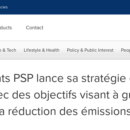
cies
ducts
Contact
e & Tech
Lifestyle & Health
Policy & Public Interest
Peop
ts PSP lance sa stratégie 
c des objectifs visant à gu
 la réduction des émissio