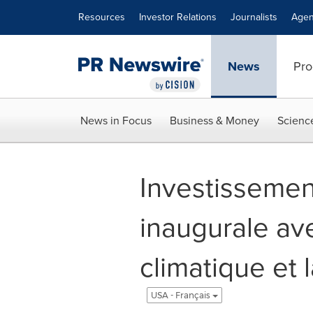
Accessibility Statement
Skip Navigation
Resources
Investor Relations
Journalists
Agen
News
Pro
News in Focus
Business & Money
Scienc
Investissemen
inaugurale ave
climatique et
USA - Français