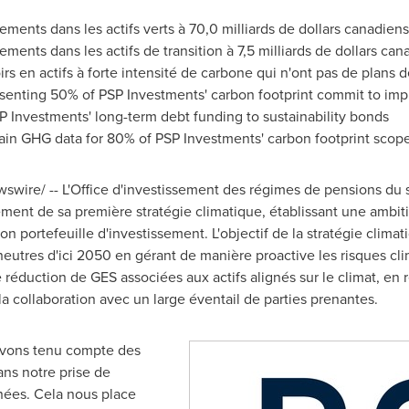
ments dans les actifs verts à 70,0 milliards de dollars canadiens
ments dans les actifs de transition à 7,5 milliards de dollars can
rs en actifs à forte intensité de carbone qui n'ont pas de plans d
esenting 50% of PSP Investments' carbon footprint commit to imp
SP Investments' long-term debt funding to sustainability bonds
tain GHG data for 80% of PSP Investments' carbon footprint scope
wire/ -- L'Office d'investissement des régimes de pensions du s
ment de sa première stratégie climatique, établissant une ambit
 portefeuille d'investissement. L'objectif de la stratégie climati
utres d'ici 2050 en gérant de manière proactive les risques cli
réduction de GES associées aux actifs alignés sur le climat, en r
a collaboration avec un large éventail de parties prenantes.
avons tenu compte des
ans notre prise de
ées. Cela nous place