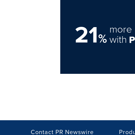
21
more 
%
with
Contact PR Newswire
Prod