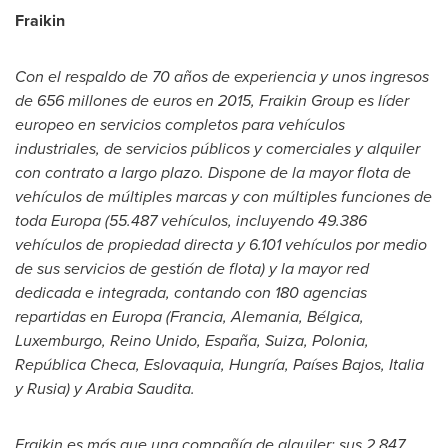
Fraikin
Con el respaldo de
70
años de experiencia y unos ingresos
de 656 mill
on
es de euros en 2015,
Fraikin Group
es líder
europeo en servicios completos para vehículos
industriales, de servicios públicos y comerciales y alquiler
con contrato a largo plazo
.
Dispone de la mayor flota de
vehículos de múltiples marcas y con múltiples funciones de
toda Europa (55.
487 veh
ículos, incluyendo 49.
386
veh
ículos de propiedad directa y 6.
101
veh
ículos por medio
de sus servicios de gestión de flota
)
y la mayor red
dedicada e integrada, contando con 180 agencias
repartidas en Europa (Francia
,
Alemania,
B
élgica,
Luxemb
urg
o
,
Reino Unido, España, Suiza, Polonia,
República Checa, Eslovaquia, Hungría, Países Bajos, Italia
y Rusia) y
Arabia
Saudita
.
Fraikin es más que una compañía de alquiler: sus 2.
847