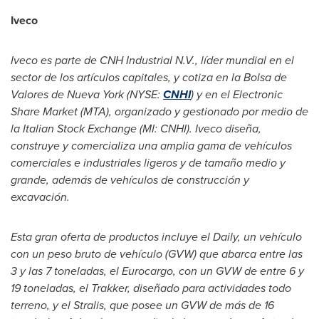
Iveco
Iveco es parte de
CNH Industrial N.V.,
líder mundial en el
sector de los artículos capitales, y cotiza en la Bolsa de
Valores de Nueva York
(NYSE:
CNHI
)
y en el
Electronic
Share Market (MTA), organi
zado y gestionado por medio de
la
Italian Stock Exchange (MI: CNHI). Iveco d
iseña,
construye y comercializa una amplia gama de vehículos
comerciales e industriales ligeros y de tamaño medio y
grande, además de vehículos de construcción y
excavación
.
Esta gran oferta de productos incluye el
Daily,
un vehículo
con un peso bruto de vehículo (GVW) que abarca entre las
3 y las 7 toneladas, el
Eurocargo,
con un
GVW de entre 6 y
19 toneladas, el
Trakker, d
iseñado para actividades todo
terreno, y el
Stralis
, que posee un
GVW
de más de 16