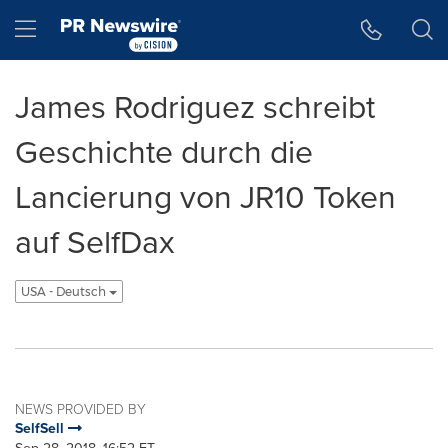
Accessibility Statement
Skip Navigation
Hamburger menu
James Rodriguez schreibt
Geschichte durch die
Lancierung von JR10 Token
auf SelfDax
USA - Deutsch
NEWS PROVIDED BY
SelfSell