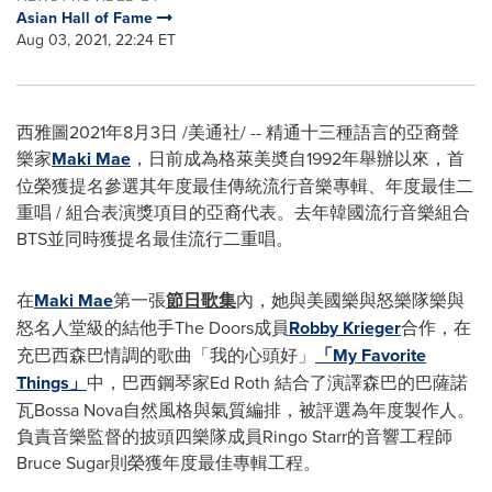
Asian Hall of Fame
Aug 03, 2021, 22:24 ET
西雅圖2021年8月3日 /美通社/ -- 精通十三種語言的亞裔聲
樂家
Maki Mae
，日前成為格萊美奬自1992年舉辦以來，首
位榮獲提名參選其年度最佳傳統流行音樂專輯、年度最佳二
重唱 / 組合表演獎項目的亞裔代表。去年韓國流行音樂組合
BTS並同時獲提名最佳流行二重唱。
在
Maki Mae
第一張
節日
歌集
內，她與美國樂與怒樂隊樂與
怒名人堂級的結他手The Doors成員
Robby Krieger
合作，在
充巴西森巴情調的歌曲「我的心頭好」
「My Favorite
Things」
中，巴西鋼琴家Ed Roth 結合了演譯森巴的巴薩諾
瓦Bossa Nova自然風格與氣質編排，被評選為年度製作人。
負責音樂監督的披頭四樂隊成員Ringo Starr的音響工程師
Bruce Sugar則榮獲年度最佳專輯工程。