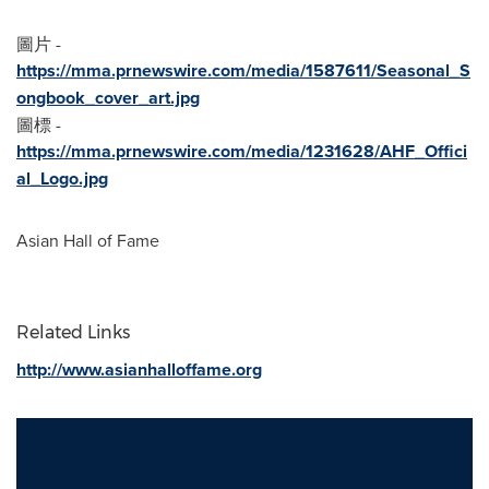
圖片 -
https://mma.prnewswire.com/media/1587611/Seasonal_S
ongbook_cover_art.jpg
圖標 -
https://mma.prnewswire.com/media/1231628/AHF_Offici
al_Logo.jpg
Asian Hall of Fame
Related Links
http://www.asianhalloffame.org