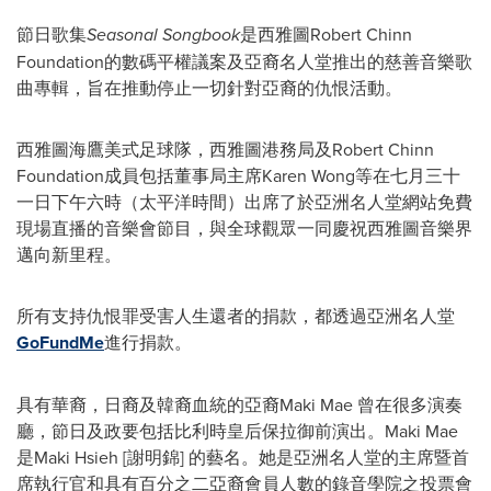
節日歌集
Seasonal Songbook
是西雅圖Robert Chinn
Foundation的數碼平權議案及亞裔名人堂推出的慈善音樂歌
曲專輯，旨在推動停止一切針對亞裔的仇恨活動。
西雅圖海鷹美式足球隊，西雅圖港務局及Robert Chinn
Foundation成員包括董事局主席Karen Wong等在七月三十
一日下午六時（太平洋時間）出席了於亞洲名人堂網站免費
現場直播的音樂會節目，與全球觀眾一同慶祝西雅圖音樂界
邁向新里程。
所有支持仇恨罪受害人生還者的捐款，都透過亞洲名人堂
GoFundMe
進行捐款。
具有華裔，日裔及韓裔血統的亞裔Maki Mae 曾在很多演奏
廳，節日及政要包括比利時皇后保拉御前演出。Maki Mae
是Maki Hsieh [謝明錦] 的藝名。她是亞洲名人堂的主席暨首
席執行官和具有百分之二亞裔會員人數的錄音學院之投票會