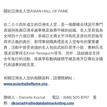
關於亞洲名人堂ASIAN HALL OF FAME
在二ＯＯ四年成立的亞洲名人堂，是一個榮獲全球認可專門
表揚與推廣亞洲卓越事務及族裔平權的組織。名人堂肩負為
全球四十六億亞裔，美藉亞太裔太平洋島民及原住民部族等
尋求正義的責任。新理事就職典禮是名人堂每年的重要慶
典，活動中曾受表揚的名人包括武術巨星李小龍，奧林匹克
溜冰冠軍得主Kristi Yamaguchi等等。另外，該組織並支持
全年進行的活動，推廣爭取數碼媒體平權及推升亞裔在全國
代表議事的能見度。
有關亞洲名人堂的相關資料，請瀏覽網站：
www.asianhalloffame.org
.。
聯絡人：Danielle Kovnat 電話：(646) 500-8747 電
郵：
dkovnat@alliedglobalmarketing.com
.