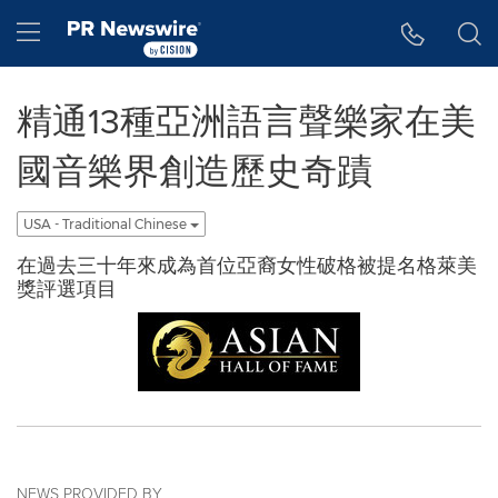
Accessibility Statement
Skip Navigation
Hamburger menu
精通13種亞洲語言聲樂家在美
國音樂界創造歷史奇蹟
USA - Traditional Chinese
在過去三十年來成為首位亞裔女性破格被提名格萊美
獎評選項目
NEWS PROVIDED BY