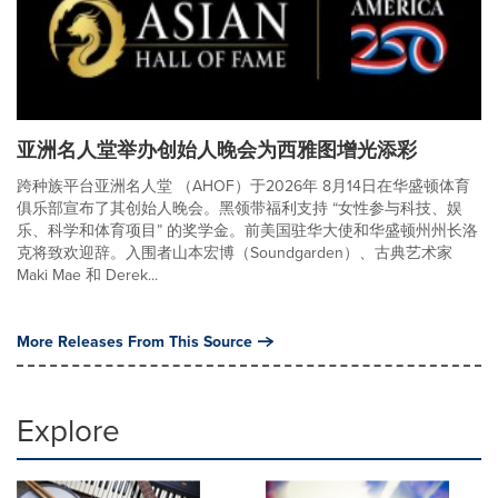
亚洲名人堂举办创始人晚会为西雅图增光添彩
跨种族平台亚洲名人堂 （AHOF）于2026年 8月14日在华盛顿体育
俱乐部宣布了其创始人晚会。黑领带福利支持 “女性参与科技、娱
乐、科学和体育项目” 的奖学金。前美国驻华大使和华盛顿州州长洛
克将致欢迎辞。入围者山本宏博（Soundgarden）、古典艺术家
Maki Mae 和 Derek...
More Releases From This Source
Explore