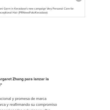
oni Garrn in Kerastase's new campaign Very Personal Care for
xceptional Hair (PRNewsFoto/Kerastase)
rgaret Zhang
para lanzar la
l
"
tucional y promesa de marca
marca y reafirmando su compromiso