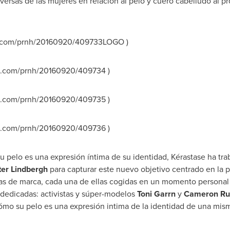
versas de las mujeres en relación al pelo y cuero cabelludo al pr
e.com/prnh/20160920/409733LOGO )
e.com/prnh/20160920/409734 )
e.com/prnh/20160920/409735 )
e.com/prnh/20160920/409736 )
 pelo es una expresión íntima de su identidad, Kérastase ha tr
ter Lindbergh
para capturar este nuevo objetivo centrado en la 
nas de marca, cada una de ellas cogidas en un momento personal
y dedicadas: activistas y súper-modelos
Toni Garrn
y
Cameron Rus
 cómo su pelo es una expresión intima de la identidad de una mi