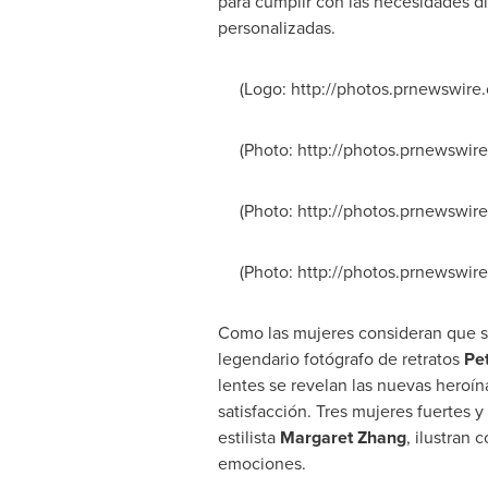
para cumplir con las necesidades di
personalizadas.
(Logo: http://photos.prnewswir
(Photo: http://photos.prnewswir
(Photo: http://photos.prnewswir
(Photo: http://photos.prnewswir
Como las mujeres consideran que su
legendario fotógrafo de retratos
Pe
lentes se revelan las nuevas heroí
satisfacción. Tres mujeres fuertes 
estilista
Margaret Zhang
, ilustran
emociones.