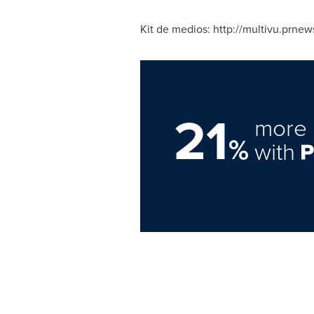
Kit de
medios: http://multivu.prne
21
more 
%
with