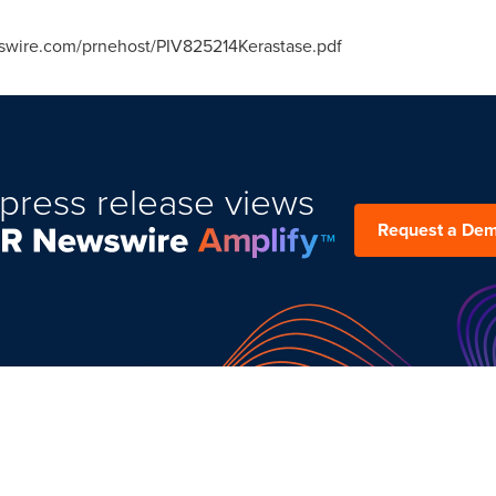
wswire.com/prnehost/PIV825214Kerastase.pdf
press release views
Request a De