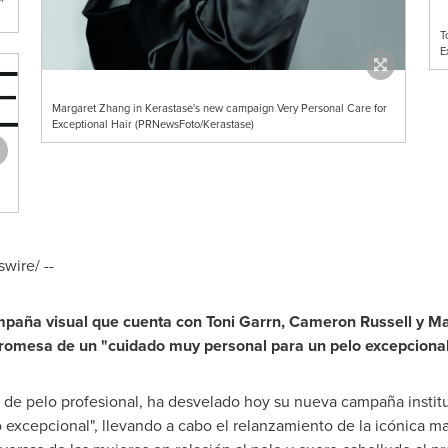
T
E
Margaret Zhang in Kerastase's new campaign Very Personal Care for
Exceptional Hair (PRNewsFoto/Kerastase)
ire/ --
mpaña visual que cuenta con
Toni Garrn,
Cameron Russell
y
Ma
promesa de un
"
cuidado muy personal para un pelo excepciona
o de pelo profesional, ha desvelado hoy su nueva campaña insti
 excepcional", llevando a cabo el relanzamiento de la icónica 