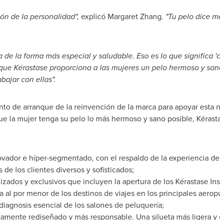
ión de la personalidad
",
explicó
Margaret Zhang
.
"Tu pelo dice m
a de la forma más especial y saludable
.
Eso es lo que significa
'
 que
Kérastase
proporciona a las mujeres un pelo hermoso y sano
bajar con ellas
"
.
nto de arranque de la reinvención de la marca para apoyar esta
que la mujer tenga su pelo lo más hermoso y sano posible, Kérast
vador e híper-segmentado, con el respaldo de la experiencia 
 de los clientes diversos y sofisticados;
zados y exclusivos que incluyen la apertura de los Kérastase Inst
 al por menor de los destinos de viajes en los principales aerop
iagnosis esencial de los salones de peluquería;
mente rediseñado y más responsable. Una silueta más ligera y e