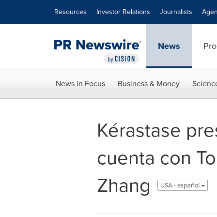
Accessibility Statement
Skip Navigation
Resources
Investor Relations
Journalists
Agen
News
Pro
News in Focus
Business & Money
Scienc
Kérastase pre
cuenta con To
Zhang
USA - español