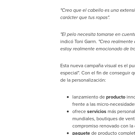
"
Creo que el cabello es una extens
carácter que tus ropas
"
.
"El pelo necesita tomarse en cuent
indicó Toni Garrn.
"Creo realmente
estoy realmente emocionado de tra
Esta nueva campaña visual es el pu
especial". Con el fin de conseguir 
de la personalización:
lanzamiento de
producto
inno
frente a las micro-necesidades
ofrece
servicios
más personali
mundiales, boutiques de venta
compromiso renovado con la d
paquete
de producto completa