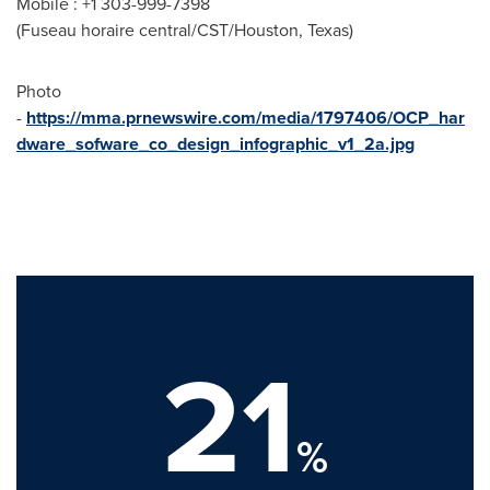
Mobile : +1 303-999-7398
(Fuseau horaire central/CST/
Houston, Texas
)
Photo
-
https://mma.prnewswire.com/media/1797406/OCP_har
dware_sofware_co_design_infographic_v1_2a.jpg
21
%