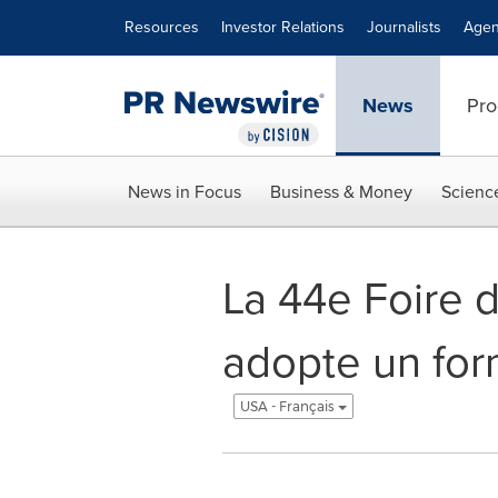
Accessibility Statement
Skip Navigation
Resources
Investor Relations
Journalists
Agen
News
Pro
News in Focus
Business & Money
Scienc
La 44e Foire 
adopte un form
USA - Français