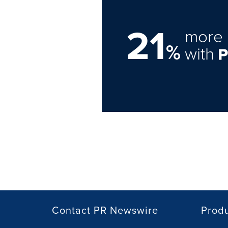
21
more 
%
with
Contact PR Newswire
Prod