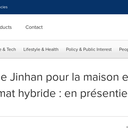
cies
ducts
Contact
e & Tech
Lifestyle & Health
Policy & Public Interest
Peop
de Jinhan pour la maison 
at hybride : en présentiel