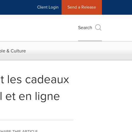
Client Login
Send a Release
Search
le & Culture
et les cadeaux
 et en ligne
SHARE THIS ARTICLE