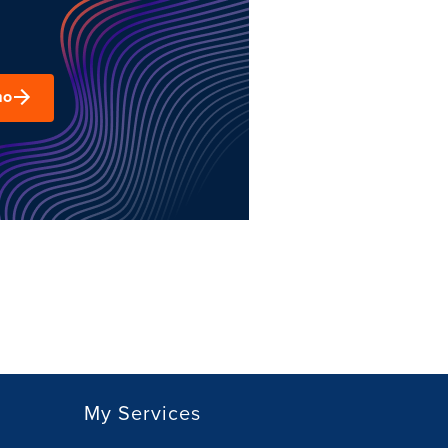
mo
My Services