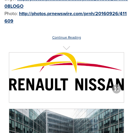
08LOGO
Photo:
http://photos.prnewswire.com/prnh/20160926/411
609
Continue Reading