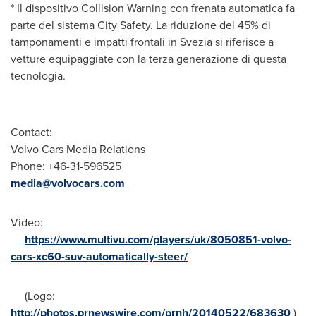
* Il dispositivo Collision Warning con frenata automatica fa
parte del sistema City Safety. La riduzione del 45% di
tamponamenti e impatti frontali in Svezia si riferisce a
vetture equipaggiate con la terza generazione di questa
tecnologia.
Contact:
Volvo Cars Media Relations
Phone: +46-31-596525
media@volvocars.com
Video:
https://www.multivu.com/players/uk/8050851-volvo-
cars-xc60-suv-automatically-steer/
(Logo:
http://photos.prnewswire.com/prnh/20140522/683630
)