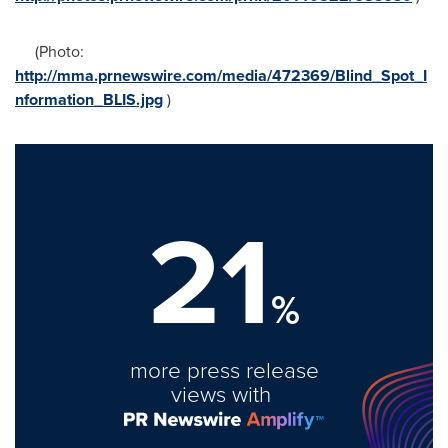
(Photo:
http://mma.prnewswire.com/media/472369/Blind_Spot_I
nformation_BLIS.jpg
)
21
%
more press release
views with