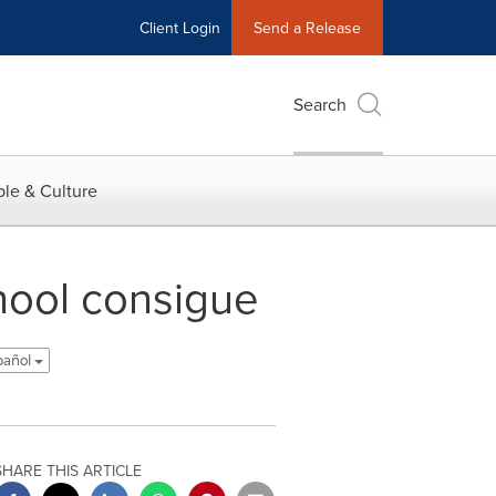
Client Login
Send a Release
Search
le & Culture
ool consigue
pañol
SHARE THIS ARTICLE