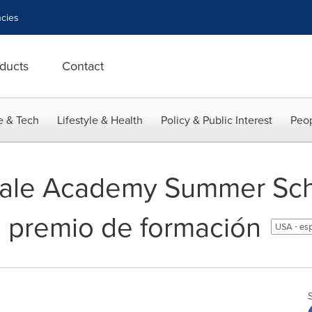
cies
ducts
Contact
e & Tech
Lifestyle & Health
Policy & Public Interest
Peop
yale Academy Summer Sch
o premio de formación
USA - es