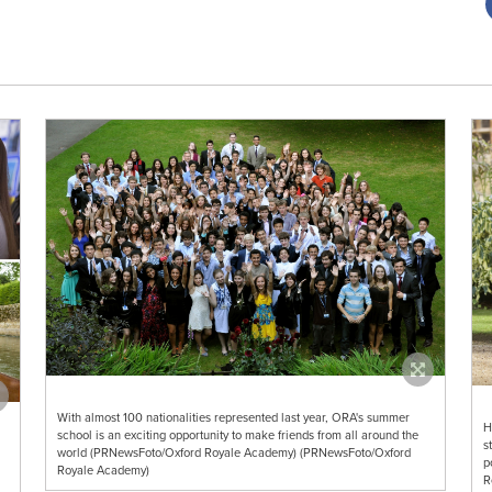
With almost 100 nationalities represented last year, ORA's summer
H
school is an exciting opportunity to make friends from all around the
s
world (PRNewsFoto/Oxford Royale Academy) (PRNewsFoto/Oxford
p
Royale Academy)
R