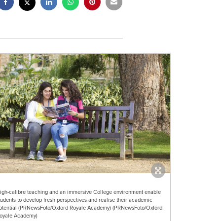
igh-calibre teaching and an immersive College environment enable
tudents to develop fresh perspectives and realise their academic
otential (PRNewsFoto/Oxford Royale Academy) (PRNewsFoto/Oxford
oyale Academy)