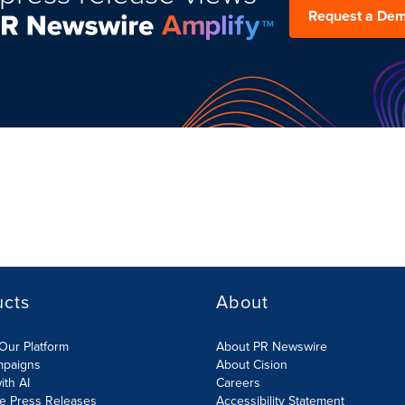
Request a De
ucts
About
Our Platform
About PR Newswire
mpaigns
About Cision
ith AI
Careers
te Press Releases
Accessibility Statement