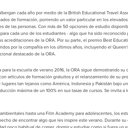
albergan cada año por medio de la British Educational Travel As
dos de formación, poniendo un valor particular en los elevados e
 de las personas. Con más de 50 opciones de estudio disponibl
 para cada uno de los estudiantes - algo que ha sido reconocido po
us acreditaciones de la ORA. Por su parte, el premio Best Educati
iridos por la compañía en los últimos años, incluyendo el Queen
cional destacado de la ORA.
 para la escuela de verano 2016, la ORA sigue demostrando su 
on artículos de formación gratuitos y el relanzamiento de su p
 lugares tan lejanos como América,
Indonesia
y Pakistán bajo un
educción máxima de un 100% en sus tasas de cursos. Se invita a 
mbientales hasta una Film Academy para adolescentes, los estu
hecho de encontrar algo que les inspire este verano. Durante su
dad poco habitual de comer, dormir y estudiar como si fuera un e