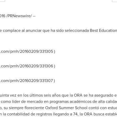
016
/PRNewswire/ --
complace al anunciar que ha sido seleccionada Best Educationa
e.com/prnh/20160209/331305 )
e.com/prnh/20160209/331306 )
.com/prnh/20160209/331307 )
quinta vez en los últimos seis años que la ORA se ha asegurado 
 como líder de mercado en programas académicos de alta calidad
o, su siempre floreciente Oxford Summer School contó con estu
n la contabilidad de registros llegando a 74, la ORA busca establ