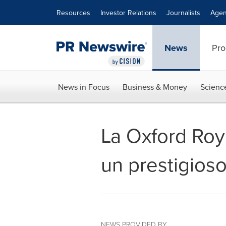
Accessibility Statement
Skip Navigation
Resources
Investor Relations
Journalists
Agen
News
Pro
News in Focus
Business & Money
Scienc
La Oxford Ro
un prestigios
NEWS PROVIDED BY