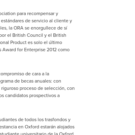
sociation para recompensar y
stándares de servicio al cliente y
es, la ORA se enorgullece de sí
r el British Council y el British
onal Product es solo el último
's Award for Enterprise 2012 como
compromiso de cara a la
rograma de becas anuales: con
 riguroso proceso de selección, con
los candidatos prospectivos a
diantes de todos los trasfondos y
 estancia en
Oxford
estarán alojados
studiante universitario de la
Oxford