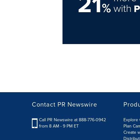
21
%
with
Contact PR Newswire
Prod
Call PR Newswire at 888-776-0942
Explore 
from 8 AM - 9 PM ET
Plan Ca
Create w
Distribu