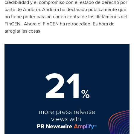
credibilidad y el compromiso con el estado de derecho por
parte de
Andorra
.
Andorra
ha declarado públicamente que
no tiene poder para actuar en contra de los dictámenes del
FinCEN . Ahora el FinCEN ha retrocedido. Es hora de
arreglar las cosas
21
%
more press release
views with