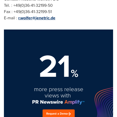
Tél. : +49(0)36-41-32199-50
Fax : +49(0)36-41-32199-51
E-mail :
r.wolfer@jenetric.de
21
%
more press release
views with
Request a Demo