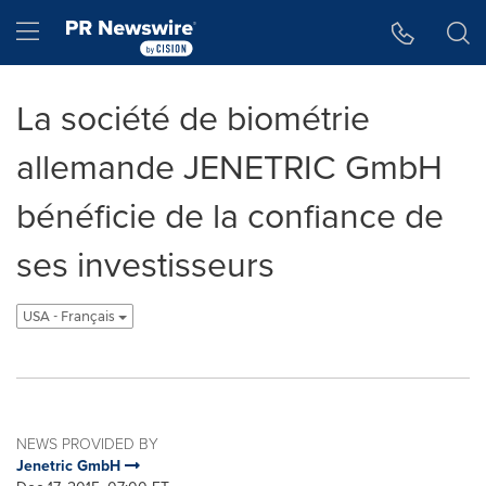
Accessibility Statement
Skip Navigation
Hamburger menu
La société de biométrie
allemande JENETRIC GmbH
bénéficie de la confiance de
ses investisseurs
USA - Français
NEWS PROVIDED BY
Jenetric GmbH