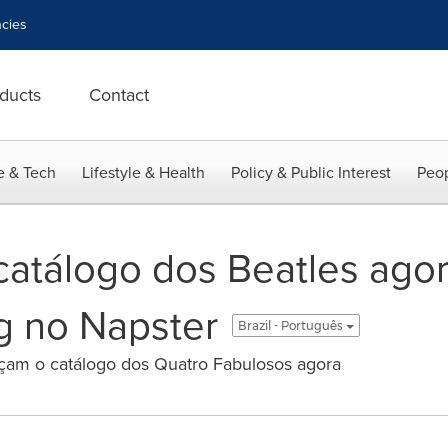
cies
ducts
Contact
e & Tech
Lifestyle & Health
Policy & Public Interest
Peop
 catálogo dos Beatles agor
g no Napster
Brazil - Português
uçam o catálogo dos Quatro Fabulosos agora