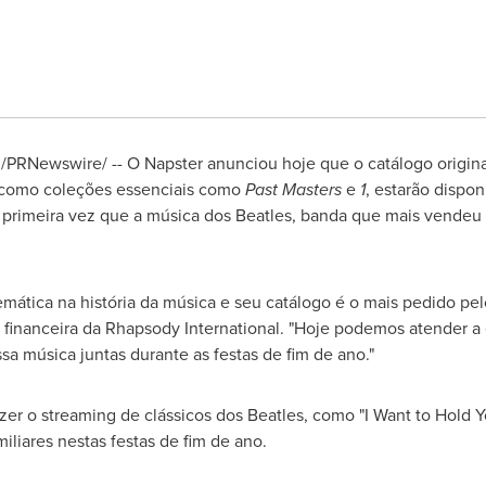
/PRNewswire/ -- O Napster anunciou hoje que o catálogo origina
 como coleções essenciais como
Past Masters
e
1
, estarão dispo
primeira vez que a música dos Beatles, banda que mais vendeu na
mática na história da música e seu catálogo é o mais pedido pe
ra financeira da Rhapsody International. "Hoje podemos atender a
a música juntas durante as festas de fim de ano."
r o streaming de clássicos dos Beatles, como "I Want to Hold Yo
liares nestas festas de fim de ano.