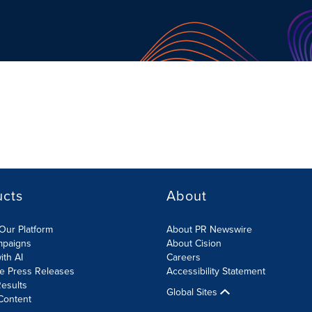
ucts
About
Our Platform
About PR Newswire
mpaigns
About Cision
ith AI
Careers
te Press Releases
Accessibility Statement
esults
Global Sites
Content