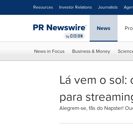
Accessibility Statement
Skip Navigation
Resources
Investor Relations
Journalists
Agen
News
Pro
News in Focus
Business & Money
Scienc
Lá vem o sol:
para streamin
Alegrem-se, fãs do Napster! O