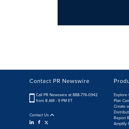
Contact PR Newswire
Prod
Call PR Newswire at 888-776-0942
Explore 
from 8 AM - 9 PM ET
Plan Ca
Create w
Distribu
Contact Us
Report R
Amplify 