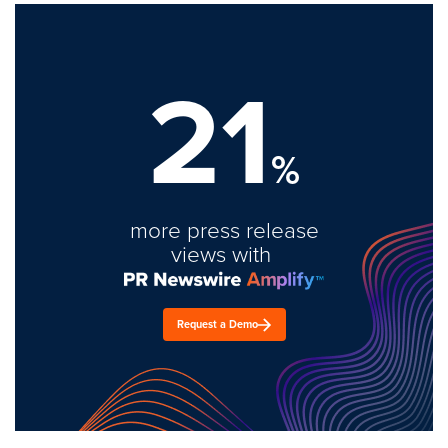
21
%
more press release
views with
Request a Demo