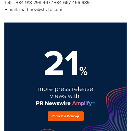
Telf.: +34-918-298-497 / +34-667-456-989
E-mail:
martinez@strato.com
21
%
more press release
views with
Request a Demo