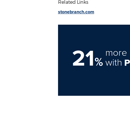
Related Links
stonebranch.com
21
more 
%
with