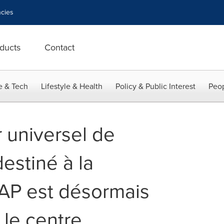
cies
ducts
Contact
e & Tech
Lifestyle & Health
Policy & Public Interest
Peop
 universel de
estiné à la
AP est désormais
 le centre