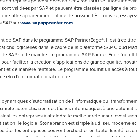
les entreprises peuvent découvrir environ 1800 solutions innovan
s sont validées par SAP et peuvent être classées par ligne de pro
nt une offre apparemment infinie de possibilités. Trouvez, essaye
es SAP sur
www.sapappcenter.com
.
nt de SAP dans le programme SAP PartnerEdge®. Il est à ce titre
tions logicielles dans le cadre de la plateforme SAP Cloud Platf
 de SAP sur le marché. Le programme SAP Partner Edge fournit les 
pour faciliter la création d'applications de grande qualité, novat
t et de manière rentable. Le programme fournit un accès à tou
u sein d'un contrat global unique.
s dynamiques d'automatisation de l'informatique qui transforme
a simple automatisation des tâches informatiques à une automatis
insi les entreprises à atteindre le meilleur retour sur investiss
sation, le logiciel Stonebranch est simple à utiliser, moderne et 
ociété, les entreprises peuvent orchestrer en toute fluidité les c