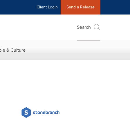
Client Login
Send a Release
Search
le & Culture