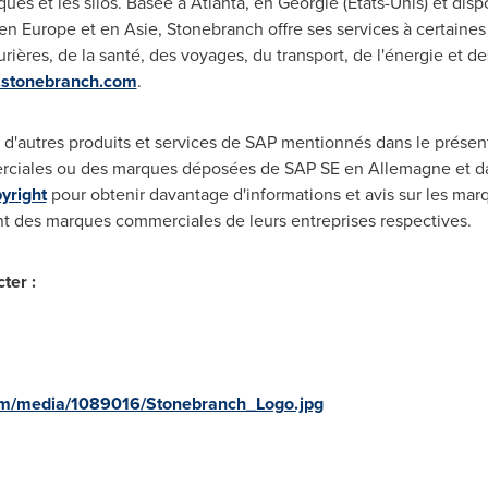
ues et les silos. Basée à
Atlanta
, en Géorgie (États-Unis) et dis
 en
Europe
et en Asie, Stonebranch offre ses services à certaines
urières, de la santé, des voyages, du transport, de l'énergie et 
stonebranch.com
.
'autres produits et services de SAP mentionnés dans le présent
rciales ou des marques déposées de SAP SE en Allemagne et dan
yright
pour obtenir davantage d'informations et avis sur les mar
nt des marques commerciales de leurs entreprises respectives.
ter :
om/media/1089016/Stonebranch_Logo.jpg