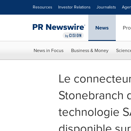
Accessibility Statement
Skip Navigation
Resources
Investor Relations
Journalists
Agen
News
Pro
News in Focus
Business & Money
Scienc
Le connecteur
Stonebranch d
technologie S
disponible sur