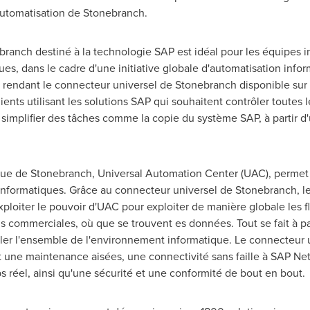
automatisation de Stonebranch.
ranch destiné à la technologie SAP est idéal pour les équipes i
es, dans le cadre d'une initiative globale d'automatisation infor
rendant le connecteur universel de Stonebranch disponible sur l
ents utilisant les solutions SAP qui souhaitent contrôler toutes l
et simplifier des tâches comme la copie du système SAP, à partir 
ique de Stonebranch, Universal Automation Center (UAC), permet 
informatiques. Grâce au connecteur universel de Stonebranch, les
loiter le pouvoir d'UAC pour exploiter de manière globale les fl
ns commerciales, où que se trouvent es données. Tout se fait à p
ôler l'ensemble de l'environnement informatique. Le connecteur 
 et une maintenance aisées, une connectivité sans faille à SAP
ps réel, ainsi qu'une sécurité et une conformité de bout en bout.