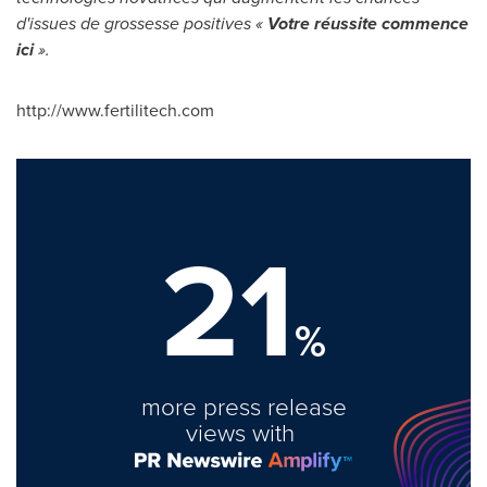
d'issues de grossesse positives «
Votre réussite commence
ici
».
http://www.fertilitech.com
21
%
more press release
views with