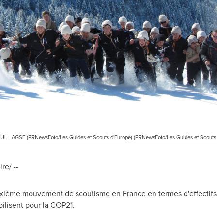
BOUL - AGSE (PRNewsFoto/Les Guides et Scouts d'Europe) (PRNewsFoto/Les Guides et Scouts
e/ --
uxième mouvement de scoutisme en
France
en termes d'effectif
ilisent pour la
COP21
.