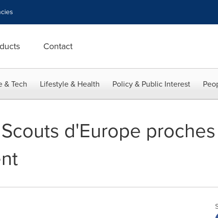
cies
ducts
Contact
e & Tech
Lifestyle & Health
Policy & Public Interest
Peop
 Scouts d'Europe proches
nt