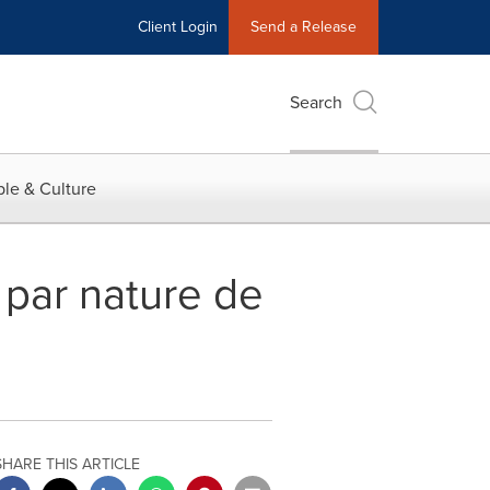
Client Login
Send a Release
Search
le & Culture
 par nature de
SHARE THIS ARTICLE