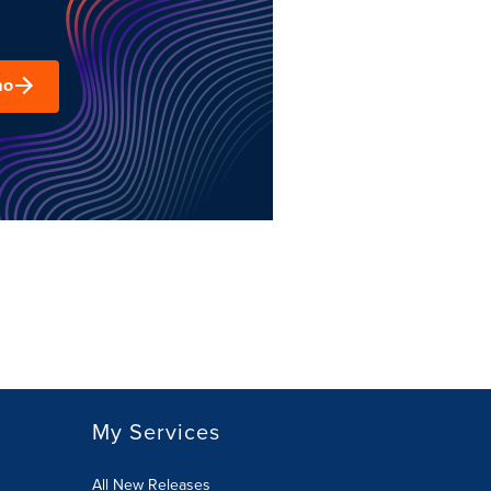
mo
My Services
All New Releases