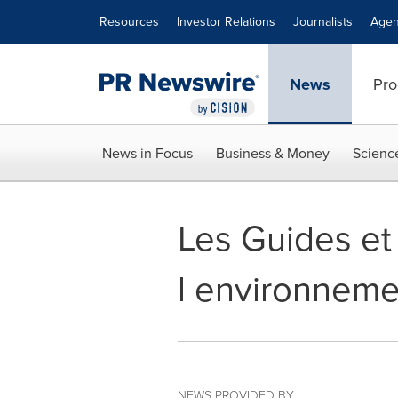
Accessibility Statement
Skip Navigation
Resources
Investor Relations
Journalists
Agen
News
Pro
News in Focus
Business & Money
Scienc
Les Guides et
l environneme
NEWS PROVIDED BY