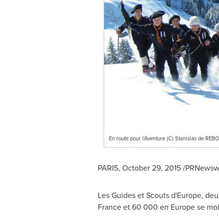
En route pour l'Aventure (C) Stanislas de RE
PARIS
,
October 29, 2015
/PRNewswir
Les Guides et Scouts d'
Europe
, de
France
et 60 000 en
Europe
se mob