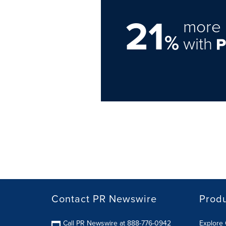
21
more 
%
with
Contact PR Newswire
Prod
Call PR Newswire at 888-776-0942
Explore 