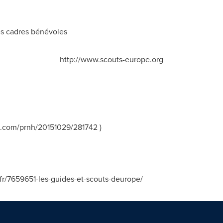
es cadres bénévoles
http://www.scouts-europe.org
.com/prnh/20151029/281742 )
r/7659651-les-guides-et-scouts-deurope/