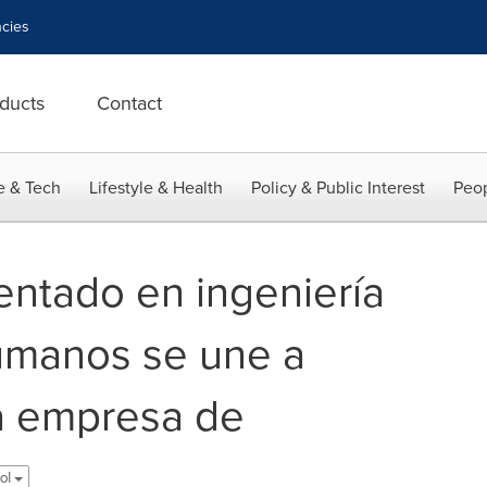
cies
ducts
Contact
e & Tech
Lifestyle & Health
Policy & Public Interest
Peop
entado en ingeniería
umanos se une a
a empresa de
ol