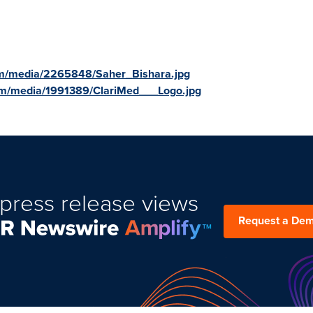
om/media/2265848/Saher_Bishara.jpg
om/media/1991389/ClariMed___Logo.jpg
press release views
Request a De