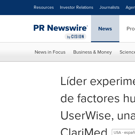
Accessibility Statement
Skip Navigation
Resources
Investor Relations
Journalists
Agen
News
Pro
News in Focus
Business & Money
Scienc
Líder experim
de factores h
UserWise, un
ClariMed
USA - españ