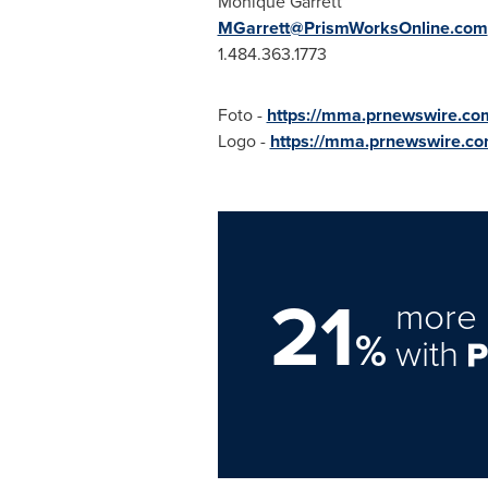
Monique Garrett
MGarrett@PrismWorksOnline.com
1.484.363.1773
Foto -
https://mma.prnewswire.c
Logo -
https://mma.prnewswire.c
21
more 
%
with