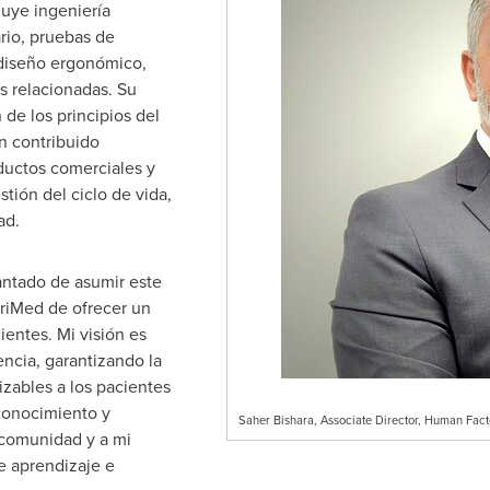
luye ingeniería
rio, pruebas de
 diseño ergonómico,
as relacionadas. Su
 de los principios del
n contribuido
ductos comerciales y
tión del ciclo de vida,
ad.
ntado de asumir este
ariMed de ofrecer un
lientes. Mi visión es
encia, garantizando la
izables a los pacientes
 conocimiento y
Saher Bishara, Associate Director, Human Fac
 comunidad y a mi
e aprendizaje e