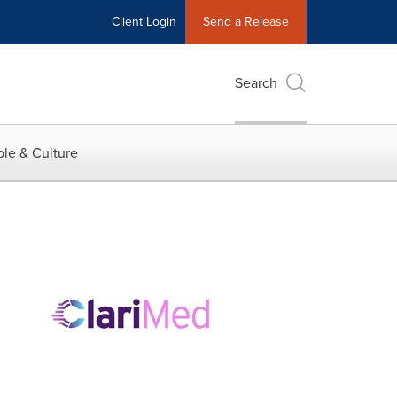
Client Login
Send a Release
Search
le & Culture