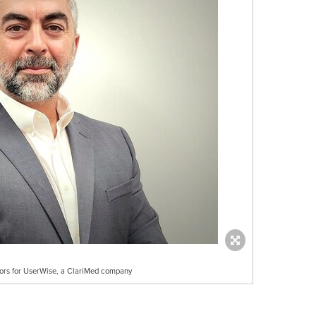
tors for UserWise, a ClariMed company