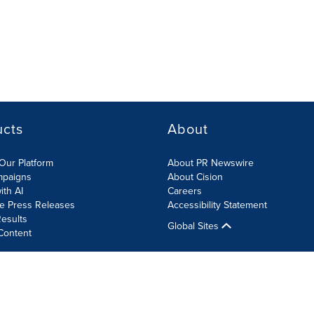
ucts
About
Our Platform
About PR Newswire
mpaigns
About Cision
ith AI
Careers
te Press Releases
Accessibility Statement
esults
Global Sites
Content
olicy
Site Map
RSS
Cookies