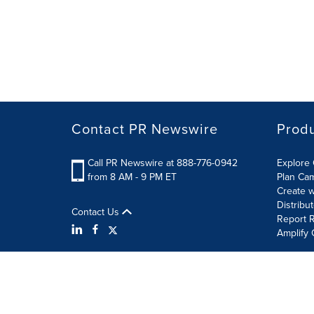
Contact PR Newswire
Prod
Call PR Newswire at 888-776-0942
Explore 
from 8 AM - 9 PM ET
Plan Ca
Create w
Distribu
Contact Us
Report R
Amplify 
Terms of Use
Privacy Policy
Information Security P