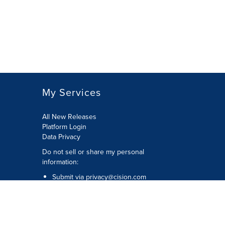
My Services
All New Releases
Platform Login
Data Privacy
Do not sell or share my personal
information
:
Submit via
privacy@cision.com
Call Privacy toll-free:
877-297-8921
Copyright © 2026
Cision
US Inc.