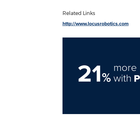
Related Links
http://www.locusrobotics.com
21
more 
%
with