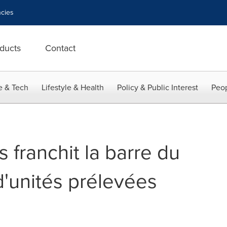
cies
ducts
Contact
e & Tech
Lifestyle & Health
Policy & Public Interest
Peop
 franchit la barre du
d'unités prélevées