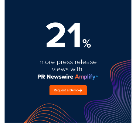
21
%
more press release
views with
Request a Demo