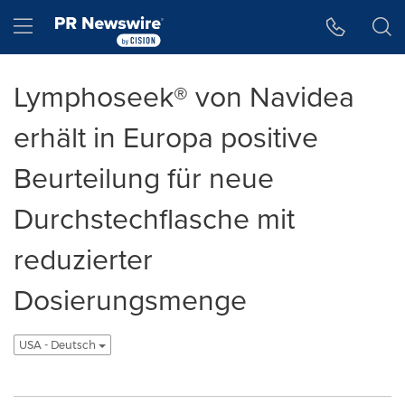
Accessibility Statement
Skip Navigation
Hamburger menu
Lymphoseek® von Navidea
erhält in Europa positive
Beurteilung für neue
Durchstechflasche mit
reduzierter
Dosierungsmenge
USA - Deutsch