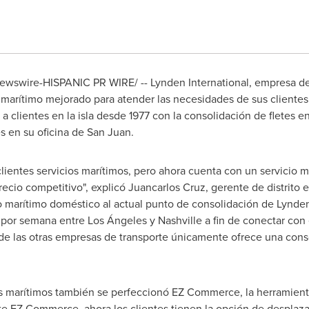
Newswire-HISPANIC PR WIRE/ -- Lynden International, empresa de 
cio marítimo mejorado para atender las necesidades de sus cliente
a clientes en la isla desde 1977 con la consolidación de fletes en
s en su oficina de
San Juan
.
lientes servicios marítimos, pero ahora cuenta con un servicio m
recio competitivo", explicó
Juancarlos Cruz
, gerente de distrito 
o marítimo doméstico al actual punto de consolidación de
Lynde
s por semana entre Los Ángeles y
Nashville
a fin de conectar con 
 de las otras empresas de transporte únicamente ofrece una cons
os marítimos también se perfeccionó EZ Commerce, la herramien
te EZ Commerce, ahora los clientes tienen la opción de desplaza