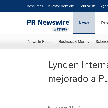
Accessibility Statement
Skip Navigation
Resources
Investor Relations
Journalists
Agen
News
Pro
News in Focus
Business & Money
Scienc
Lynden Interna
mejorado a Pu
NEWS PROVIDED BY