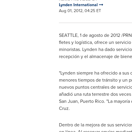
Lynden International
Aug 01, 2012, 04:25 ET
SEATTLE
, 1 de agosto de 2012 /PR
fletes y logística, ofrece un servi
minoristas.
Lynden
ha dado servicio 
recepción y el almacenaje de biene
"
Lynden
siempre ha ofrecido a sus c
menores tiempos de tránsito y un p
nuevos puntos centrales de servici
añadió una ruta terrestre dos vece
San Juan, Puerto Rico
. "La mayoría
Cruz.
Dentro de la mejora de sus servici
en línea. Al reservar envíos median