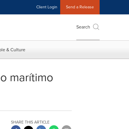
Client Login
Send a Release
Search
le & Culture
io marítimo
SHARE THIS ARTICLE