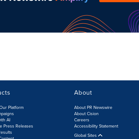
ucts
About
Our Platform
About PR Newswire
mpaigns
About Cision
ith AI
Careers
te Press Releases
Accessibility Statement
esults
Global Sites
Content