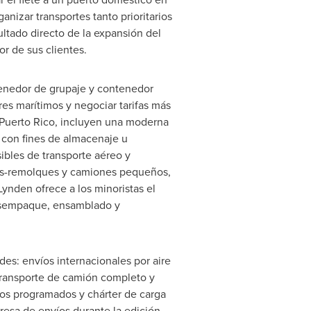
nizar transportes tanto prioritarios
ltado directo de la expansión del
or de sus clientes.
tenedor de grupaje y contenedor
es marítimos y negociar tarifas más
Puerto Rico
, incluyen una moderna
 con fines de almacenaje u
ibles de transporte aéreo y
es-remolques y camiones pequeños,
Lynden
ofrece a los minoristas el
 desempaque, ensamblado y
es: envíos internacionales por aire
 transporte de camión completo y
los programados y chárter de carga
resa de envíos durante la edición