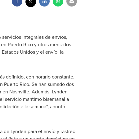
servicios integrales de envíos,
s en
Puerto Rico
y otros mercados
 Estados Unidos y el envío, la
ás definido, con horario constante,
en
Puerto Rico
. Se han sumado dos
n
en
Nashville
. Además,
Lynden
el servicio marítimo bisemanal a
olidación a la semana", apuntó
ta de
Lynden
para el envío y rastreo
r el flete a un puerto doméstico en