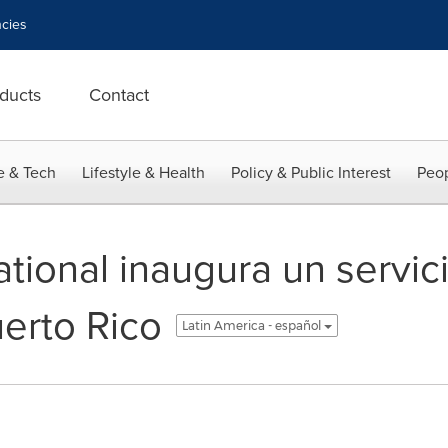
cies
ducts
Contact
e & Tech
Lifestyle & Health
Policy & Public Interest
Peop
tional inaugura un servic
erto Rico
Latin America - español