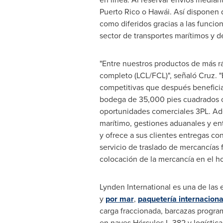
Puerto Rico
o Hawái. Así disponen de
como diferidos gracias a las funcio
sector de transportes marítimos y
"Entre nuestros productos de más r
completo (LCL/FCL)", señaló Cruz. "
competitivas que después benefician
bodega de 35,000 pies cuadrados con
oportunidades comerciales 3PL. A
marítimo, gestiones aduanales y entr
y ofrece a sus clientes entregas co
servicio de traslado de mercancías
colocación de la mercancía en el ho
Lynden International es una de las
y
por mar
,
paquetería internaciona
carga fraccionada, barcazas program
en naves Hércules L-382 y logístic