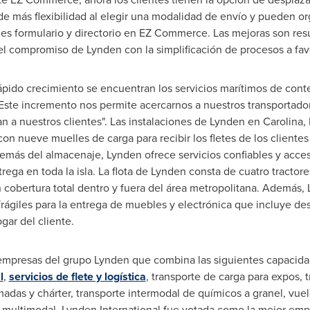
 más flexibilidad al elegir una modalidad de envío y pueden orga
nes formulario y directorio en EZ Commerce. Las mejoras son resu
 del compromiso de
Lynden
con la simplificación de procesos a fav
ápido crecimiento se encuentran los servicios marítimos de con
Este incremento nos permite acercarnos a nuestros transportador
 a nuestros clientes". Las instalaciones de
Lynden
en Carolina,
 nueve muelles de carga para recibir los fletes de los clientes
demás del almacenaje,
Lynden
ofrece servicios confiables y acces
ega en toda la isla. La flota de
Lynden
consta de cuatro tractor
n cobertura total dentro y fuera del área metropolitana. Además,
 frágiles para la entrega de muebles y electrónica que incluye
gar del cliente.
 empresas del grupo
Lynden
que combina las siguientes capacidad
l
,
servicios de flete y logística
, transporte de carga para expos,
adas y chárter, transporte intermodal de químicos a granel, vue
a multimodal. Lynden International fue votada como la mejor emp