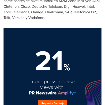
participantes de nivel mundial en M2M Zone incluyen AT&T,
Cinterion, Cisco, Deutsche Telekom, Digi, Huawei, Intel,
Kore Telematics, Orange, Qualcomm, SAP, Telefónica O2,
Telit, Versión y Vodafone.
21
%
more press release
views with
Request a Demo