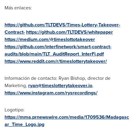
Más enlaces:
https://github.com/TLTDEVS/Times-Lottery-Takeover-
Contract-
https://github.com/TLTDEVS/whitepaper
https://medium.com/@timeslottotakeover
https://github.com/interfinetwork/smart-contract-
audits/blob/main/TLT_AuditReport_InterFi.pdf
https://www.reddit.com/r/timeslotterytakeover/
Información de contacto:
Ryan Bishop
, director de
Marketing,
ryan@timeslotterytakeover.io
,
https://www.instagram.com/rysrecordings/
Logotipo:
https://mma.prnewswire.com/media/1709536/Madagasc
ar_Time_Logo.jpg