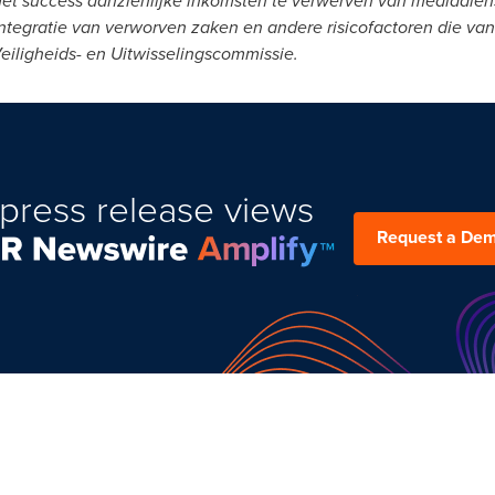
et success aanzienlijke inkomsten te verwerven van mediadiens
tegratie van verworven zaken en andere risicofactoren die van t
eiligheids- en Uitwisselingscommissie.
press release views
Request a De