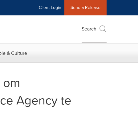
Client Login
Send a Release
Search
le & Culture
t om
ce Agency te