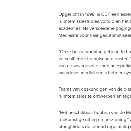
Opgericht in 1998, is CDF een esse
ruimtemissiestudies voltoid en het 
academies. Na versceidene poginge
Mediasite voor haar geautomatisee
"Onze besluitvorming gebeurt in har
verschillende technische diensten,
van de waardevolle 'mediagesprekke
waardevol mediakennis beheerssyste
Teams van deskundigen van de dien
ruimtemissies te ontwerpen en tege
"Het beschikbaar hebben van de Me
toekomstige uitleg en herziening," 
ploegleiders de inhoud regelmatig 