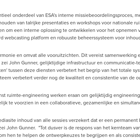
ntieel onderdeel
van ESA's
interne missiebeoordelingsproces, m
houden van talrijke presentaties en workshops voor nationale ru
n om een interne oplossing te ontwikkelen voor het opnemen v
rd webcasting platform en robuuste beheerssysteem voor inhou
monie en omvat alle vooruitzichten. Dit vereist samenwerking en
" zei
John Gunner
, gelijktijdige infrastructuur en communicatie
n' tussen deze diensten verbetert het begrip van het totale sy
em verbetert verder nog de kwaliteit en consistentie van de o
st ruimte-engineering werken eraan om gelijktijdig engineeri
lijk te voorzien in een collaboratieve, gezamenlijke en simult
diasite inhoud van alle sessies verzekert dat er een permanent
zei
John Gunner
. "Tot dusver is de respons van het kernteam va
om hen te helpen de ontwerpkeuzes te begrijpen en als consiste