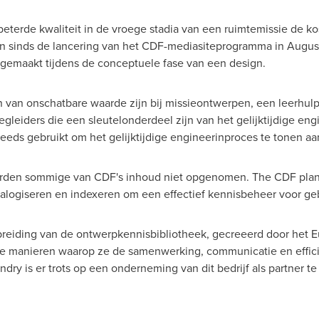
eterde kwaliteit in de vroege stadia van een ruimtemissie de 
n sinds de lancering van het CDF-mediasiteprogramma in August
gemaakt tijdens de conceptuele fase van een design.
 van onschatbare waarde zijn bij missieontwerpen, een leerhul
gleiders die een sleutelonderdeel zijn van het gelijktijdige engi
 reeds gebruikt om het gelijktijdige engineerinproces te tonen a
werden sommige van CDF's inhoud niet opgenomen. The CDF plan
alogiseren en indexeren om een effectief kennisbeheer voor geb
itbreiding van de ontwerpkennisbibliotheek, gecreeerd door het
 manieren waarop ze de samenwerking, communicatie en effici
ry is er trots op een onderneming van dit bedrijf als partner t