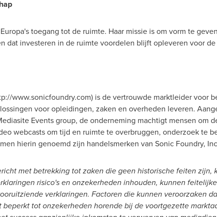
chap
uropa's toegang tot de ruimte. Haar missie is om vorm te geven
n dat investeren in de ruimte voordelen blijft opleveren voor d
ttp://www.sonicfoundry.com) is de vertrouwde marktleider voor b
lossingen voor opleidingen, zaken en overheden leveren. Aang
Mediasite Events group, de onderneming machtigt mensen om d
deo webcasts om tijd en ruimte te overbruggen, onderzoek te be
men hierin genoemd zijn handelsmerken van Sonic Foundry, Inc. 
richt met betrekking tot zaken die geen historische feiten zijn
rklaringen risico's en onzekerheden inhouden, kunnen feitelijke
vooruitziende verklaringen. Factoren die kunnen veroorzaken dat 
et beperkt tot onzekerheden horende bij de voortgezette markt