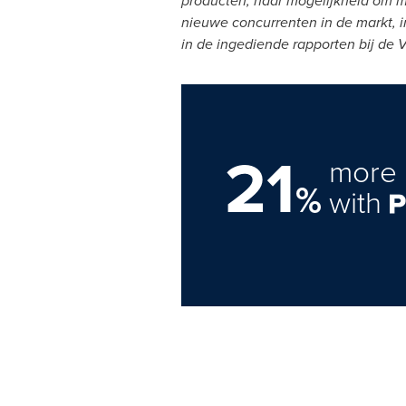
producten, haar mogelijkheid om m
nieuwe concurrenten in de markt, in
in de ingediende rapporten bij de V
21
more 
%
with