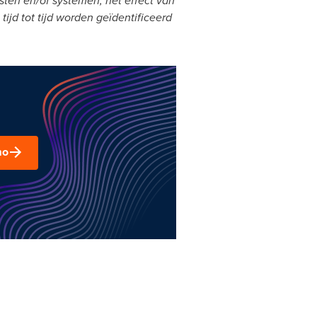
ten en/of systemen, het effect van
ijd tot tijd worden geïdentificeerd
mo