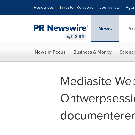
Accessibility Statement
Skip Navigation
Resources
Investor Relations
Journalists
Agen
News
Pro
News in Focus
Business & Money
Scienc
Mediasite Web
Ontwerpsessi
documentere