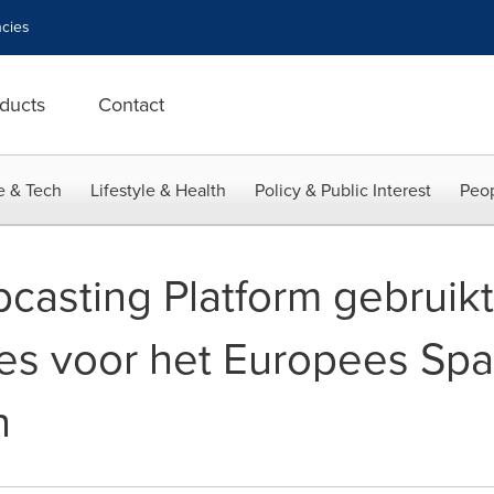
cies
ducts
Contact
e & Tech
Lifestyle & Health
Policy & Public Interest
Peop
casting Platform gebruik
es voor het Europees Spa
n