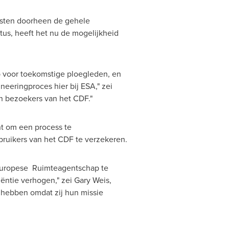
kosten doorheen de gehele
us, heeft het nu de mogelijkheid
p voor toekomstige ploegleden, en
neeringproces hier bij ESA," zei
an bezoekers van het CDF."
t om een process te
ruikers van het CDF te verzekeren.
 Europese Ruimteagentschap te
ëntie verhogen," zei
Gary Weis
,
e hebben omdat zij hun missie