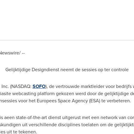
ewswire/ --
Gelijktijdige Designdienst neemt de sessies op ter controle
, Inc. (NASDAQ:
SOFO
), de vertrouwde marktleider voor bedrijfs
asite webcasting platform gekozen werd door de gelijktijdige d
nsessies voor het Europees Space Agency (ESA) te verbeteren.
 is aeen state-of-the-art dienst uitgerust met een network van c
kundigen uit verschillende disciplines toelaten om de gelijktijk
s uit te tekenen.