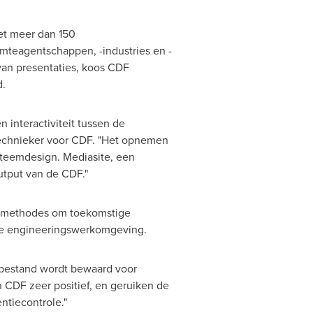
et meer dan 150
imteagentschappen, -industries en -
an presentaties, koos CDF
d.
 interactiviteit tussen de
-technieker voor CDF. "Het opnemen
steemdesign. Mediasite, een
utput van de CDF."
ngmethodes om toekomstige
ane engineeringswerkomgeving.
 bestand wordt bewaard voor
n CDF zeer positief, en geruiken de
ntiecontrole."