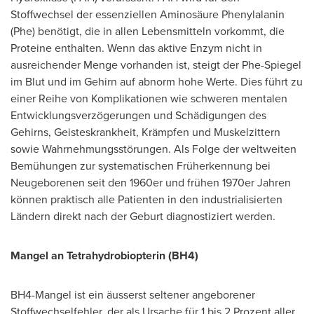
Stoffwechsel der essenziellen Aminosäure Phenylalanin
(Phe) benötigt, die in allen Lebensmitteln vorkommt, die
Proteine enthalten. Wenn das aktive Enzym nicht in
ausreichender Menge vorhanden ist, steigt
der Phe-Spiegel
im Blut und im Gehirn auf abnorm hohe Werte. Dies führt zu
einer Reihe von Komplikationen wie schweren mentalen
Entwicklungsverzögerungen und Schädigungen des
Gehirns, Geisteskrankheit, Krämpfen und Muskelzittern
sowie Wahrnehmungsstörungen. Als Folge der weltweiten
Bemühungen zur systematischen Früherkennung bei
Neugeborenen seit den 1960er und frühen 1970er Jahren
können praktisch alle Patienten in den industrialisierten
Ländern direkt nach
der Geburt
diagnostiziert werden.
Mangel an Tetrahydrobiopterin (BH4)
BH4-Mangel ist ein äusserst seltener angeborener
Stoffwechselfehler, der als Ursache für 1 bis 2 Prozent aller