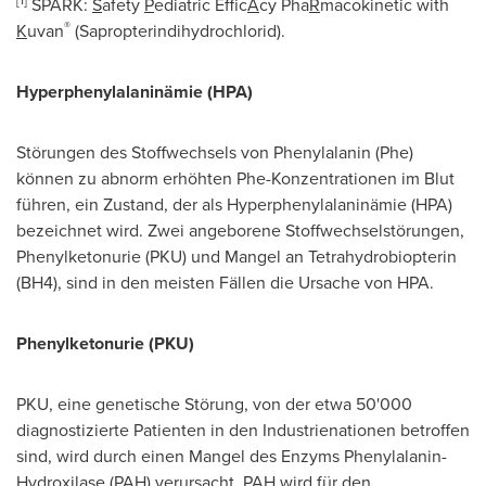
[
1
]
SPARK:
S
afety
P
ediatric Effic
A
cy Pha
R
macokinetic with
®
K
uvan
(Sapropterindihydrochlorid).
Hyperphenylalaninämie (HPA)
Störungen des Stoffwechsels von Phenylalanin (Phe)
können zu abnorm erhöhten Phe-Konzentrationen im Blut
führen, ein Zustand, der als Hyperphenylalaninämie (HPA)
bezeichnet wird. Zwei angeborene Stoffwechselstörungen,
Phenylketonurie (PKU) und Mangel an Tetrahydrobiopterin
(BH4), sind in den meisten Fällen die Ursache von HPA.
Phenylketonurie (PKU)
PKU, eine genetische Störung, von der etwa 50'000
diagnostizierte Patienten in den Industrienationen betroffen
sind, wird durch einen Mangel des Enzyms Phenylalanin-
Hydroxilase (PAH) verursacht. PAH wird für den