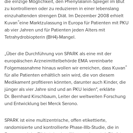
die einzige Möglichkeit, den Phenylalanin-Spiegel im Blut
zu kontrollieren oder zu reduzieren in einer lebenslang
einzuhaltenden strengen Diät.
Im Dezember
2008 erhielt
®
Kuvan
eine Marktzulassung in Europa für Patienten mit PKU
ab vier Jahren und für Patienten jeden Alters mit
Tetrahydrobiopterin (BH4)-Mangel.
„Über die Durchführung
von SPARK
als eine mit der
europäischen Arzneimittelbehörde EMA vereinbarte
®
Folgemassnahme hinaus wollen wir erreichen, dass Kuvan
für alle Patienten erhältlich sein wird, die von diesem
Medikament profitieren könnten, darunter auch Kinder, die
jünger als vier Jahre sind und an PKU leiden", erklärte
Dr. Bernhard Kirschbaum,
Leiter der
weltweiten Forschung
und Entwicklung bei Merck Serono.
SPARK ist eine multizentrische, offen etikettierte,
randomisierte und kontrollierte Phase-IIIb-Studie, die in