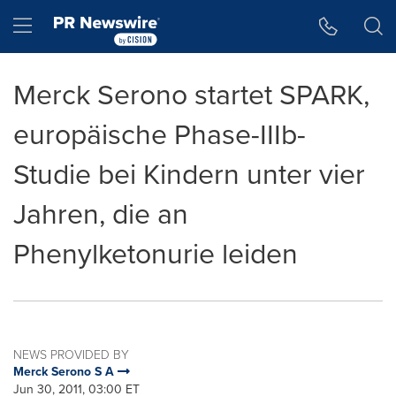
Accessibility Statement
Skip Navigation
Hamburger menu
Merck Serono startet SPARK,
europäische Phase-IIIb-
Studie bei Kindern unter vier
Jahren, die an
Phenylketonurie leiden
NEWS PROVIDED BY
Merck Serono S A
Jun 30, 2011, 03:00 ET