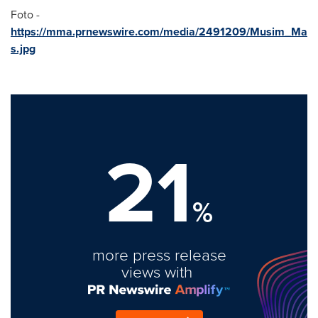
Foto -
https://mma.prnewswire.com/media/2491209/Musim_Ma
s.jpg
21
%
more press release
views with