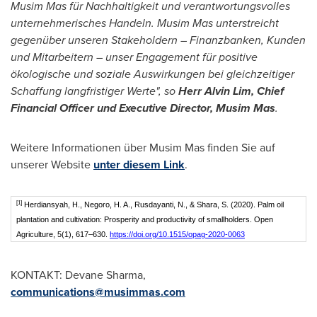
Musim Mas für Nachhaltigkeit und verantwortungsvolles
unternehmerisches Handeln. Musim Mas unterstreicht
gegenüber unseren Stakeholdern – Finanzbanken, Kunden
und Mitarbeitern – unser Engagement für positive
ökologische und soziale Auswirkungen bei gleichzeitiger
Schaffung langfristiger Werte", so
Herr
Alvin Lim
, Chief
Financial Officer und Executive Director, Musim Mas
.
Weitere Informationen über Musim Mas finden Sie auf
unserer Website
unter diesem Link
.
[1]
Herdiansyah, H., Negoro, H. A., Rusdayanti, N., & Shara, S. (2020). Palm oil
plantation and cultivation: Prosperity and productivity of smallholders. Open
Agriculture, 5(1), 617–630.
https://doi.org/10.1515/opag-2020-0063
KONTAKT:
Devane Sharma
,
communications@musimmas.com