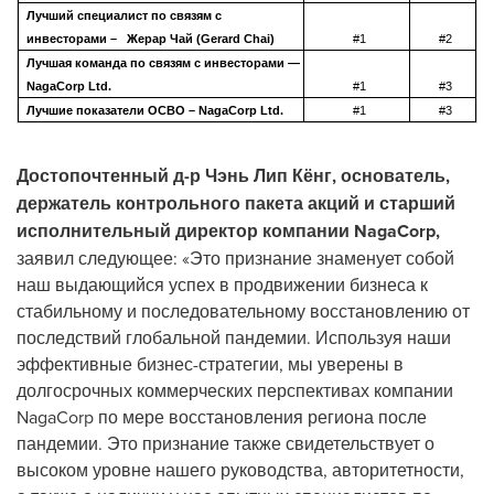
Лучший специалист по связям с
инвесторами –
Жерар Чай (Gerard Chai)
#1
#2
Лучшая команда по связям с инвесторами —
NagaCorp Ltd.
#1
#3
Лучшие показатели ОСВО – NagaCorp Ltd.
#1
#3
Достопочтенный д-р Чэнь Лип Кёнг, основатель,
держатель контрольного пакета акций и старший
исполнительный директор компании NagaCorp,
заявил следующее: «Это признание знаменует собой
наш выдающийся успех в продвижении бизнеса к
стабильному и последовательному восстановлению от
последствий глобальной пандемии. Используя наши
эффективные бизнес-стратегии, мы уверены в
долгосрочных коммерческих перспективах компании
NagaCorp по мере восстановления региона после
пандемии. Это признание также свидетельствует о
высоком уровне нашего руководства, авторитетности,