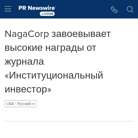
Accessibility Statement
Skip Navigation
Hamburger menu
NagaCorp завоевывает
высокие награды от
журнала
«Институциональный
инвестор»
USA - Pусский