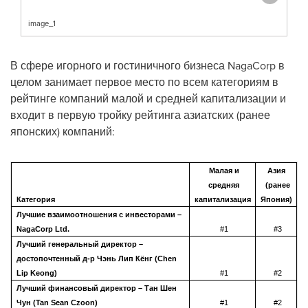
image_1
В сфере игорного и гостиничного бизнеса NagaCorp в
целом занимает первое место по всем категориям в
рейтинге компаний малой и средней капитализации и
входит в первую тройку рейтинга азиатских (ранее
японских) компаний:
Малая и
Азия
средняя
(ранее
Категория
капитализация
Япония)
Лучшие взаимоотношения с инвесторами –
NagaCorp Ltd.
#1
#3
Лучший генеральный директор –
достопочтенный д-р Чэнь Лип Кёнг (Chen
Lip Keong)
#1
#2
Лучший финансовый директор – Тан Шен
Чун (Tan Sean Czoon)
#1
#2