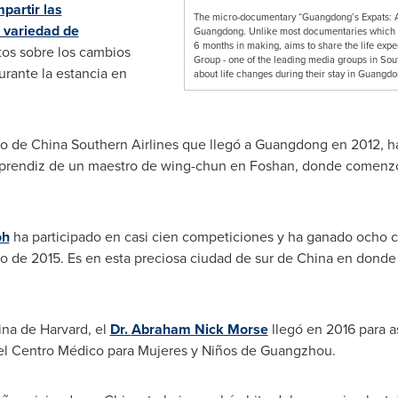
partir las
The micro-documentary “Guangdong’s Expats: A Day
a variedad de
Guangdong. Unlike most documentaries which foc
6 months in making, aims to share the life exp
tos sobre los cambios
Group - one of the leading media groups in Sout
rante la estancia en
about life changes during their stay in Guangdo
ano de China Southern Airlines que llegó a
Guangdong
en 2012, h
 aprendiz de un maestro de wing-chun en Foshan, donde comenzó
oh
ha participado en casi cien competiciones y ha ganado ocho
de 2015. Es en esta preciosa ciudad de sur de
China
en donde A
cina de
Harvard
, el
Dr.
Abraham Nick Morse
llegó en 2016 para as
l Centro Médico para Mujeres y Niños de
Guangzhou
.