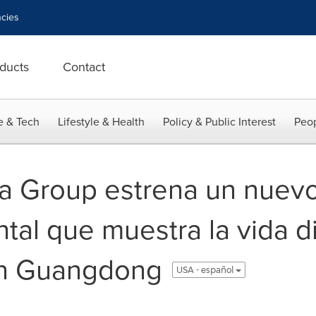
cies
ducts
Contact
e & Tech
Lifestyle & Health
Policy & Public Interest
Peop
a Group estrena un nuev
al que muestra la vida di
en Guangdong
USA - español