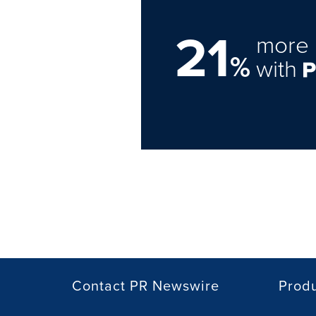
21
more 
%
with
Contact PR Newswire
Prod