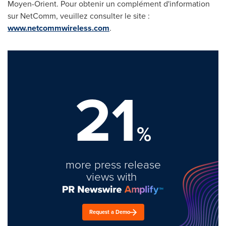
Moyen-Orient. Pour obtenir un complément d'information
sur NetComm, veuillez consulter le site :
www.netcommwireless.com
.
21
%
more press release
views with
Request a Demo