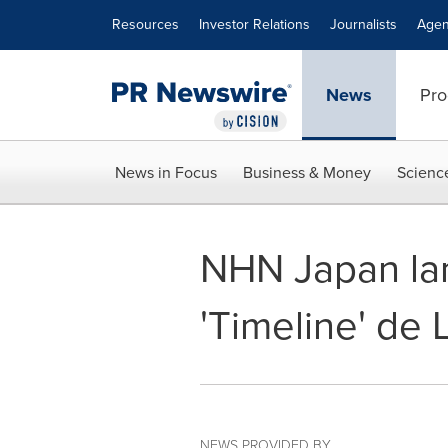
Accessibility Statement
Skip Navigation
Resources
Investor Relations
Journalists
Agen
News
Pro
News in Focus
Business & Money
Scienc
NHN Japan lan
'Timeline' de 
NEWS PROVIDED BY