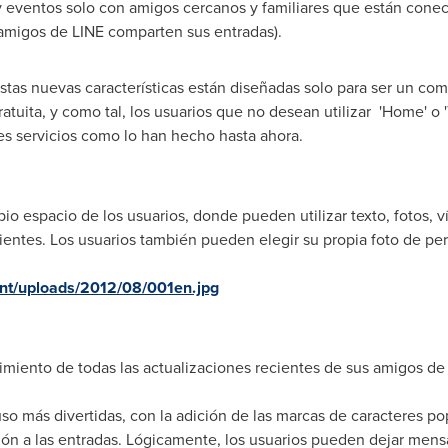
 y eventos solo con amigos cercanos y familiares que están cone
 amigos de LINE comparten sus entradas).
as nuevas características están diseñadas solo para ser un com
ratuita, y como tal, los usuarios que no desean utilizar 'Home' 
les servicios como lo han hecho hasta ahora.
io espacio de los usuarios, donde pueden utilizar texto, fotos, v
ientes. Los usuarios también pueden elegir su propia foto de perf
tent/uploads/2012/08/001en.jpg
miento de todas las actualizaciones recientes de sus amigos d
uso más divertidas, con la adición de las marcas de caracteres po
ón a las entradas. Lógicamente, los usuarios pueden dejar mensa