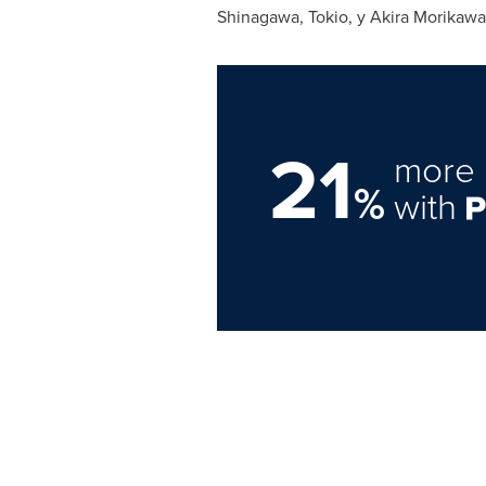
Shinagawa,
Tokio
, y
Akira Morikawa
21
more 
%
with