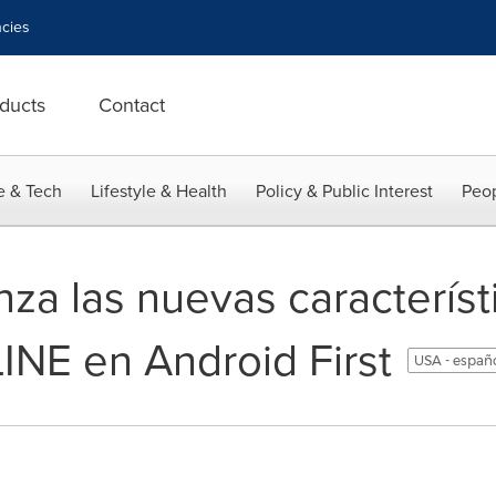
cies
ducts
Contact
e & Tech
Lifestyle & Health
Policy & Public Interest
Peop
za las nuevas característ
LINE en Android First
USA - españ