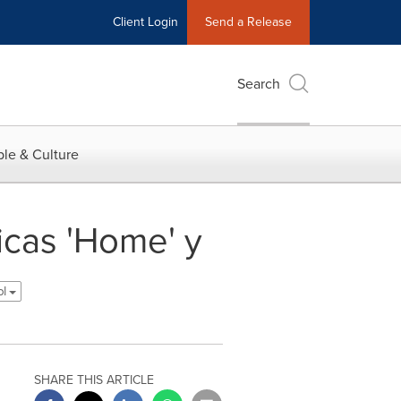
Client Login
Send a Release
Search
le & Culture
icas 'Home' y
ol
SHARE THIS ARTICLE