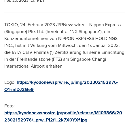
Feb 23, 2023, 21:19 ET
TOKIO
,
24. Februar 2023
/PRNewswire/ – Nippon Express
(
Singapore
) Pte. Ltd. (hereinafter "NX Singapore"), ein
Konzernunternehmen von NIPPON EXPRESS HOLDINGS,
INC., hat mit Wirkung vom Mittwoch, den 17. Januar 2023,
die IATA CEIV Pharma (*) Zertifizierung für seine Einrichtung
in der Freihandelszone (FTZ) am Singapore Changi
International Airport erhalten.
Logo:
https://kyodonewsprwire.jp/img/202302152976-
O1-mlDJ2Ge9
Foto:
https://kyodonewsprwire.jp/prwfile/release/M103866/20
2302152976/_prw_PI2fl_2k7X0YXf.jpg