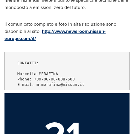
mentre l'azienda mette a punto le specifiche tecniche delle
monoposto a emissioni zero del futuro.
Il comunicato completo e foto in alta risoluzione sono
disponibili al sito:
http://www.newsroom.nissan-
europe.com/it/
    CONTATTI:

    Marcella MERAFINA

    Phone: +39-06-90-808-508

    E-mail: 
m.merafina@nissan.it