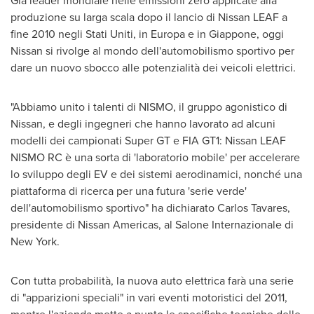
Già leader mondiale nelle emissioni zero applicate alla
produzione su larga scala dopo il lancio di Nissan LEAF a
fine 2010 negli Stati Uniti, in Europa e in Giappone, oggi
Nissan si rivolge al mondo dell'automobilismo sportivo per
dare un nuovo sbocco alle potenzialità dei veicoli elettrici.
"Abbiamo unito i talenti di NISMO, il gruppo agonistico
di
Nissan
, e degli ingegneri che hanno lavorato ad alcuni
modelli dei campionati Super GT e FIA GT1: Nissan LEAF
NISMO RC è una sorta di 'laboratorio mobile' per accelerare
lo sviluppo degli EV e dei sistemi aerodinamici, nonché una
piattaforma di ricerca per una futura 'serie verde'
dell'automobilismo sportivo" ha dichiarato
Carlos Tavares
,
presidente di Nissan Americas, al Salone Internazionale di
New York
.
Con tutta probabilità, la nuova auto elettrica farà una serie
di "apparizioni speciali" in vari eventi motoristici del 2011,