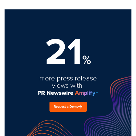
21
%
more press release
views with
Request a Demo