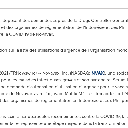
a
déposent des demandes auprès de la Drugs Controller General
 et des organismes de réglementation de l'Indonésie et des
Phil
re la COVID-19 de Novavax.
on sur la liste des utilisations d'urgence de l'Organisation mond
 2021 /PRNewswire/ -- Novavax, Inc. (NASDAQ:
NVAX
), une soci
our les maladies infectieuses graves et son partenaire, Serum Insti
ne demande d'autorisation d'utilisation d'urgence pour le vacci
nante de Novavax avec l'adjuvant Matrix-M™. Les demandes ont 
t des organismes de réglementation en Indonésie et aux
Philipp
e vaccin à nanoparticules recombinantes contre la COVID-19, la 
mentaire, représente une étape majeure dans la transformation