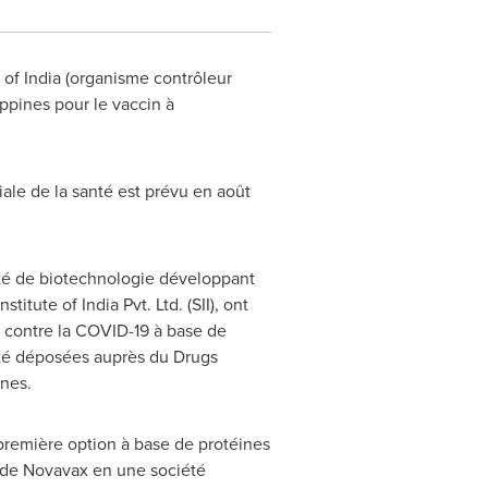
 of
India
(organisme contrôleur
ippines
pour le vaccin à
iale de la santé est prévu en août
été de biotechnologie développant
tute of India Pvt. Ltd. (SII), ont
n contre la COVID-19 à base de
été déposées auprès du Drugs
ines
.
première option à base de protéines
 de Novavax en une société