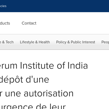
cies
ducts
Contact
e & Tech
Lifestyle & Health
Policy & Public Interest
Peop
um Institute of India
dépôt d'une
une autorisation
d'urgence de leur