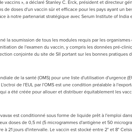
e vaccins », a déclaré
Stanley C. Erck
, président et directeur gé
ns de doses d'un vaccin sûr et efficace pour les pays ayant un be
e à notre partenariat stratégique avec Serum Institute of
India
e
iné la soumission de tous les modules requis par les organismes
initiation de l'examen du vaccin, y compris les données pré-clini
ection conjointe du site de SII portant sur les bonnes pratiques 
diale de la santé (OMS) pour une liste d'utilisation d'urgence (
L'octroi de l'EUL par l'OMS est une condition préalable à l'expo
qui a été créée pour allouer et distribuer équitablement les vac
avax est conditionné sous forme de liquide prêt à l'emploi dans
deux doses de 0,5 ml (5 microgrammes d'antigène et 50 microgr
 à 21 jours d'intervalle. Le vaccin est stocké entre 2° et 8° Celsiu