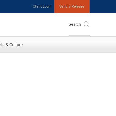
Client Login
Send a Release
Search
le & Culture