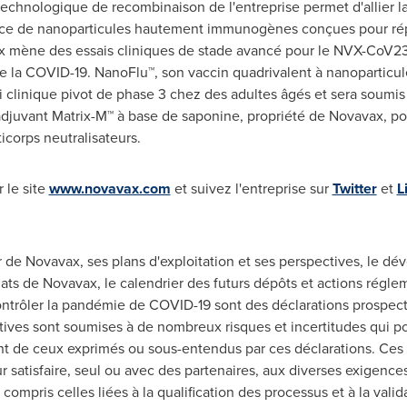
technologique de recombinaison de l'entreprise permet d'allier la
cace de nanoparticules hautement immunogènes conçues pour ré
 mène des essais cliniques de stade avancé pour le NVX-CoV237
 la COVID-19. NanoFlu™, son vaccin quadrivalent à nanoparticules
ai clinique pivot de phase 3 chez des adultes âgés et sera soumi
adjuvant Matrix-M™ à base de saponine, propriété de Novavax, po
icorps neutralisateurs.
 le site
www.novavax.com
et suivez l'entreprise sur
Twitter
et
L
r de Novavax, ses plans d'exploitation et ses perspectives, le 
ts de Novavax, le calendrier des futurs dépôts et actions réglem
contrôler la pandémie de COVID-19 sont des déclarations prospec
tives sont soumises à de nombreux risques et incertitudes qui po
ent de ceux exprimés ou sous-entendus par ces déclarations. Ces 
 satisfaire, seul ou avec des partenaires, aux diverses exigences
 compris celles liées à la qualification des processus et à la vali