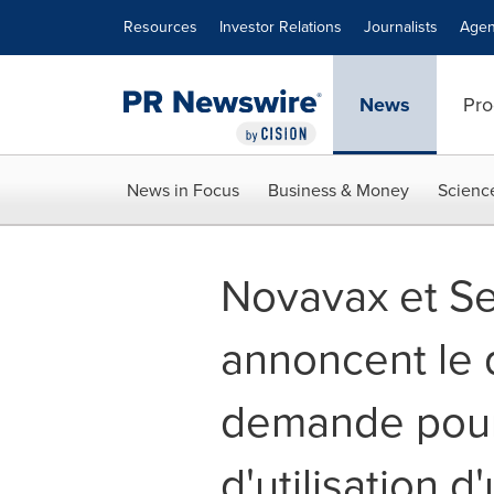
Accessibility Statement
Skip Navigation
Resources
Investor Relations
Journalists
Agen
News
Pro
News in Focus
Business & Money
Scienc
Novavax et Ser
annoncent le 
demande pour 
d'utilisation 