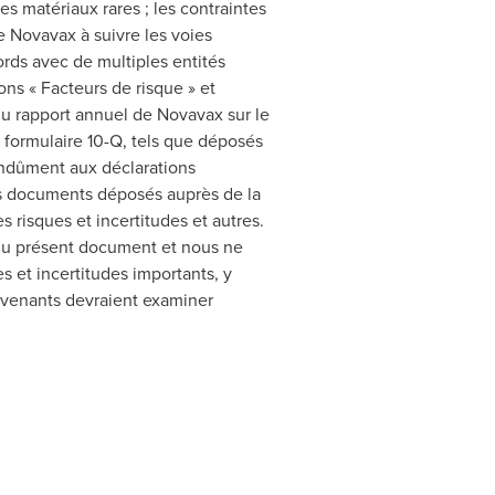
des matériaux rares ; les contraintes
de Novavax à suivre les voies
ords avec de multiples entités
ons « Facteurs de risque » et
 du rapport annuel de Novavax sur le
le formulaire 10-Q, tels que déposés
indûment aux déclarations
s documents déposés auprès de la
s risques et incertitudes et autres.
 du présent document et nous ne
s et incertitudes importants, y
ervenants devraient examiner