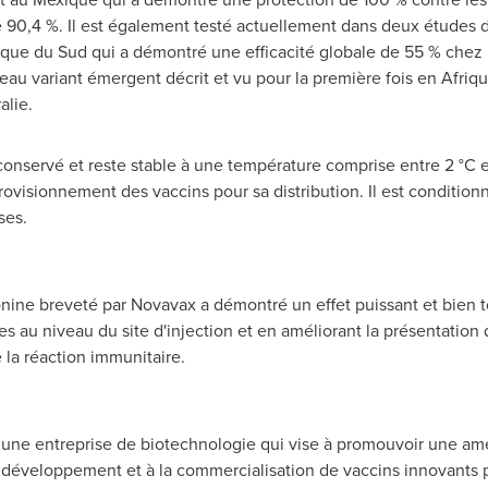
e 90,4 %. Il est également testé actuellement dans deux études 
que du Sud qui a démontré une efficacité globale de 55 % chez l
eau variant émergent décrit et vu pour la première fois en Afriq
alie.
servé et reste stable à une température comprise entre 2 °C et 8
rovisionnement des vaccins pour sa distribution. Il est condition
ses.
nine breveté par Novavax a démontré un effet puissant et bien to
es au niveau du site d'injection et en améliorant la présentation
 la réaction immunitaire.
t une entreprise de biotechnologie qui vise à promouvoir une amél
 développement et à la commercialisation de vaccins innovants p