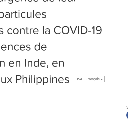
particules
 contre la COVID-19
gences de
n en Inde, en
ux Philippines
USA - Français