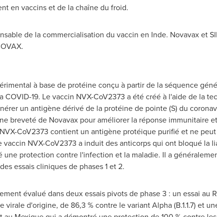
t en vaccins et de la chaîne du froid.
onsable de la commercialisation du vaccin en Inde. Novavax et SII
n COVAX.
rimental à base de protéine conçu à partir de la séquence géné
 la COVID-19. Le vaccin NVX-CoV2373 a été créé à l'aide de la t
er un antigène dérivé de la protéine de pointe (S) du coronaviru
ne breveté de Novavax pour améliorer la réponse immunitaire et
n NVX-CoV2373 contient un antigène protéique purifié et ne peut 
le vaccin NVX-CoV2373 a induit des anticorps qui ont bloqué la li
é une protection contre l'infection et la maladie. Il a généralemen
des essais cliniques de phases 1 et 2.
ement évalué dans deux essais pivots de phase 3 : un essai au
 virale d'origine, de 86,3 % contre le variant Alpha (B.1.1.7) et un
et au Mexique qui a démontré une protection de 100 % contre le