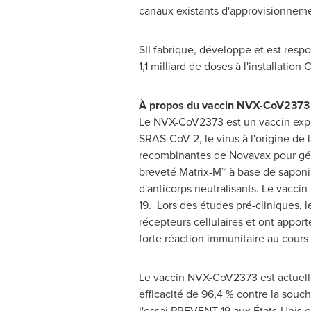
canaux existants d'approvisionnemen
SII fabrique, développe et est resp
1,1 milliard de doses à l'installatio
À propos du vaccin NVX-CoV2373
Le NVX-CoV2373 est un vaccin expé
SRAS-CoV-2, le virus à l'origine de
recombinantes de Novavax pour génér
breveté Matrix-M™ à base de saponi
d'anticorps neutralisants. Le vacci
19. Lors des études pré-cliniques, 
récepteurs cellulaires et ont apport
forte réaction immunitaire au cours 
Le vaccin NVX-CoV2373 est actuell
efficacité de 96,4 % contre la souche
l'essai PREVENT-19 aux États-Unis 