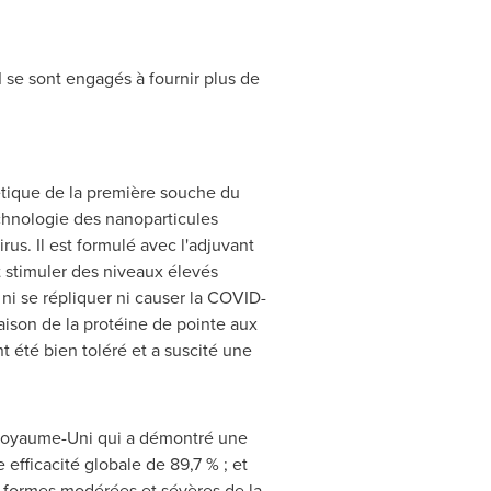
 se sont engagés à fournir plus de
tique de la première souche du
echnologie des nanoparticules
s. Il est formulé avec l'adjuvant
 stimuler des niveaux élevés
ni se répliquer ni causer la COVID-
aison de la protéine de pointe aux
t été bien toléré et a suscité une
 Royaume-Uni qui a démontré une
e efficacité globale de 89,7 % ; et
s formes modérées et sévères de la