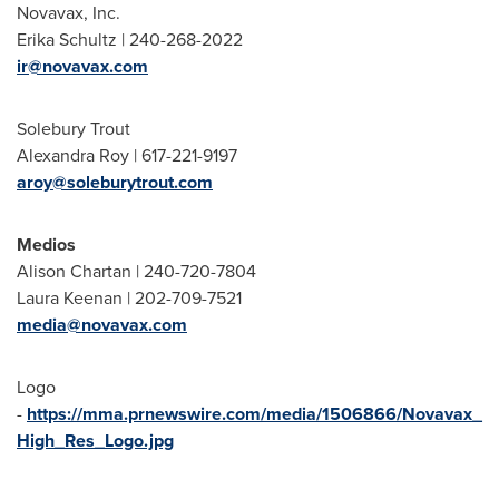
Novavax, Inc.
Erika Schultz
| 240-268-2022
ir@novavax.com
Solebury Trout
Alexandra Roy
| 617-221-9197
aroy@soleburytrout.com
Medios
Alison Chartan
| 240-720-7804
Laura Keenan
| 202-709-7521
media@novavax.com
Logo
-
https://mma.prnewswire.com/media/1506866/Novavax_
High_Res_Logo.jpg