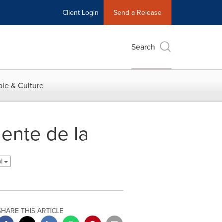
Client Login
Send a Release
Search
le & Culture
gente de la
ol
SHARE THIS ARTICLE