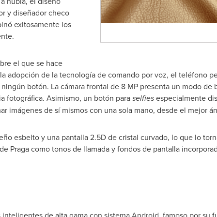
a nubia, el diseño
tor y diseñador checo
inó exitosamente los
ente.
obre el que se hace
 la adopción de la tecnología de comando por voz, el teléfono per
ar ningún botón. La cámara frontal de 8 MP presenta un modo de 
ia fotográfica. Asimismo, un botón para
selfies
especialmente dis
omar imágenes de sí mismos con una sola mano, desde el mejor án
eño esbelto y una pantalla 2.5D de cristal curvado, lo que lo tor
de Praga como tonos de llamada y fondos de pantalla incorporado
inteligentes de alta gama con sistema Android, famoso por su fu