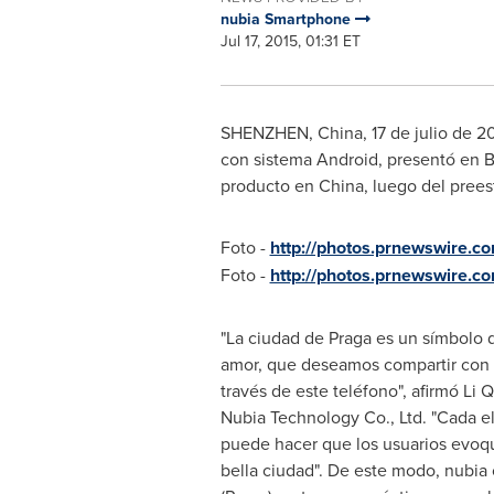
nubia Smartphone
Jul 17, 2015, 01:31 ET
SHENZHEN, China
, 17 de julio de 
con sistema Android, presentó en
B
producto en
China
, luego del pree
Foto -
http://photos.prnewswire.
Foto -
http://photos.prnewswire.
"La ciudad de Praga es un símbolo d
amor, que deseamos compartir con 
través de este teléfono", afirmó Li 
Nubia Technology Co., Ltd. "Cada e
puede hacer que los usuarios evoq
bella ciudad". De este modo, nubia