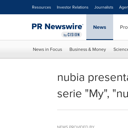
Accessibility Statement
Skip Navigation
Resources
Investor Relations
Journalists
Agen
News
Pro
News in Focus
Business & Money
Scienc
nubia presenta
serie "My", "
NEWS PROVIDED BY