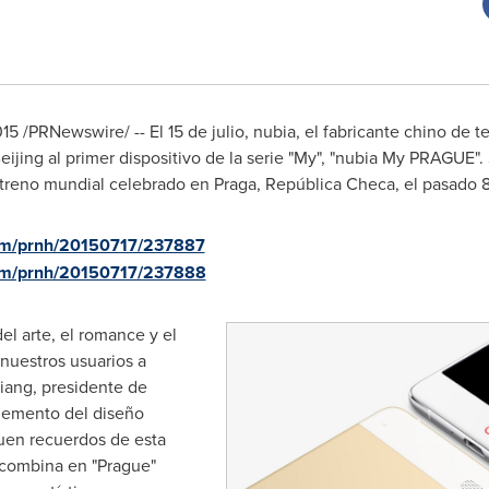
2015 /PRNewswire/ -- El 15 de julio, nubia, el fabricante chino de 
eijing
al primer dispositivo de la serie "My", "nubia My
PRAGUE
".
streno mundial celebrado en Praga, República Checa, el pasado 8 
com/prnh/20150717/237887
com/prnh/20150717/237888
el arte, el romance y el
nuestros usuarios a
Qiang, presidente de
lemento del diseño
uen recuerdos de esta
 combina en "
Prague
"