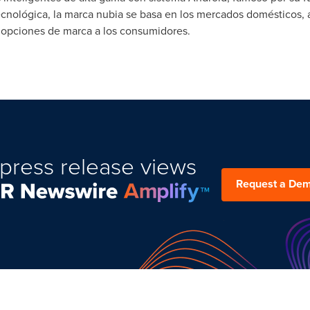
nológica, la marca nubia se basa en los mercados domésticos, a
s opciones de marca a los consumidores.
press release views
Request a De