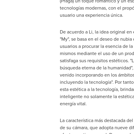
(Praga) un toque romántico y un esb
tecnologías modernas, con el propó
usuario una experiencia única.
De acuerdo a Li, la idea original en 
"My", se basa en el deseo de nubia d
usuarios a procurar la esencia de la 
mismos mediante el uso de un produ
satisfaga sus requisitos estéticos. "
búsqueda eterna de la humanidad", e
venido incorporando en los ámbitos 
incluyendo la tecnología". Por tanto
esta estética a la tecnología, brind
inteligente no solamente la estétic
energía vital.
La característica más destacada del
de su cámara, que adopta nueve dife