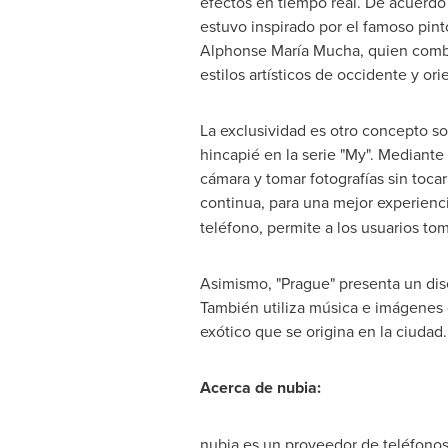
efectos en tiempo real. De acuerdo 
estuvo inspirado por el famoso pin
Alphonse María Mucha, quien comb
estilos artísticos de occidente y ori
La exclusividad es otro concepto s
hincapié en la serie "My". Mediante
cámara y tomar fotografías sin toc
continua, para una mejor experienc
teléfono, permite a los usuarios t
Asimismo, "
Prague
" presenta un dis
También utiliza música e imágenes 
exótico que se origina en la ciudad.
Acerca de nubia:
nubia es un proveedor de teléfonos 