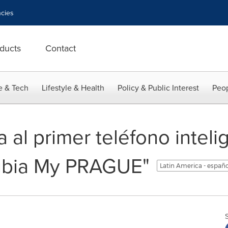
cies
ducts
Contact
e & Tech
Lifestyle & Health
Policy & Public Interest
Peop
 al primer teléfono inteli
nubia My PRAGUE"
Latin America - españ