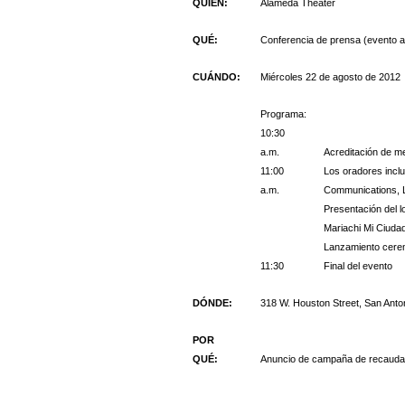
QUIÉN:
Alameda Theater
QUÉ:
Conferencia de prensa (evento al 
CUÁNDO:
Miércoles 22 de agosto de 2012
Programa:
10:30
a.m.
Acreditación de m
11:00
Los oradores inclu
a.m.
Communications, 
Presentación del l
Mariachi Mi Ciuda
Lanzamiento cerem
11:30
Final del evento
DÓNDE:
318 W. Houston Street, San Anto
POR
QUÉ:
Anuncio de campaña de recaudac