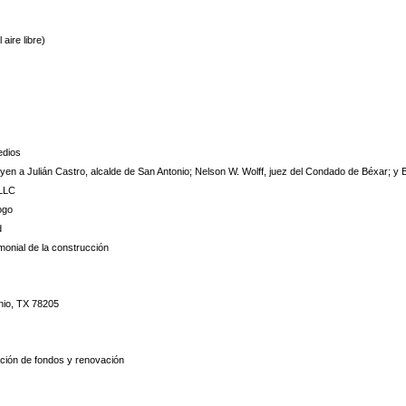
aire libre)
edios
yen a Julián Castro, alcalde de San Antonio; Nelson W. Wolff, juez del Condado de Béxar; 
LLC
ogo
d
onial de la construcción
nio, TX 78205
ión de fondos y renovación