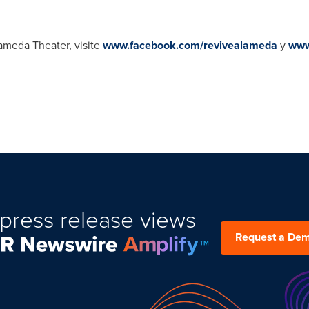
ameda Theater, visite
www.facebook.com/revivealameda
y
www
press release views
Request a De