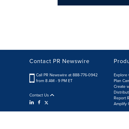
Contact PR Newswire
Prod
Call PR Newswire at 888-776-0942
Explore 
from 8 AM - 9 PM ET
Plan Ca
Create w
Distribu
Contact Us
Report R
Amplify 