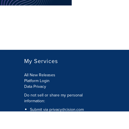
My Services
All New Releases
Platform Login
Data Privacy
Do not sell or share my personal
information
:
Submit via
privacy@cision.com
Call Privacy toll-free:
877-297-8921