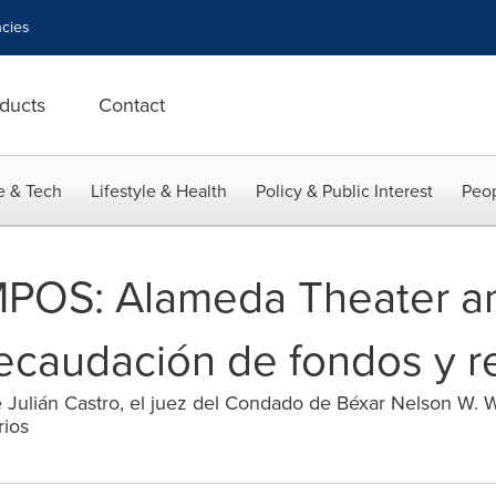
cies
ducts
Contact
e & Tech
Lifestyle & Health
Policy & Public Interest
Peop
OS: Alameda Theater a
ecaudación de fondos y r
 Julián Castro, el juez del Condado de Béxar Nelson W. Wo
rios