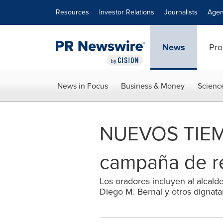
Accessibility Statement
Skip Navigation
Resources
Investor Relations
Journalists
Agen
News
Pro
News in Focus
Business & Money
Scienc
NUEVOS TIEMP
campaña de r
Los oradores incluyen al alcalde
Diego M. Bernal y otros dignata